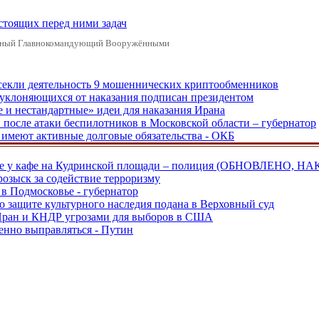
стоящих перед ними задач
ховный Главнокомандующий Вооружёнными
екли деятельность 9 мошеннических криптообменников
, уклоняющихся от наказания подписан президентом
е и нестандартные» идеи для наказания Ирана
и после атаки беспилотников в Московской области – губернатор
ы имеют активные долговые обязательства - ОКБ
ве у кафе на Кудринской площади – полиция (ОБНОВЛЕНО, НА
розыск за содействие терроризму
в Подмосковье - губернатор
о защите культурного наследия подана в Верховный суд
 Иран и КНДР угрозами для выборов в США
енно выправляться - Путин