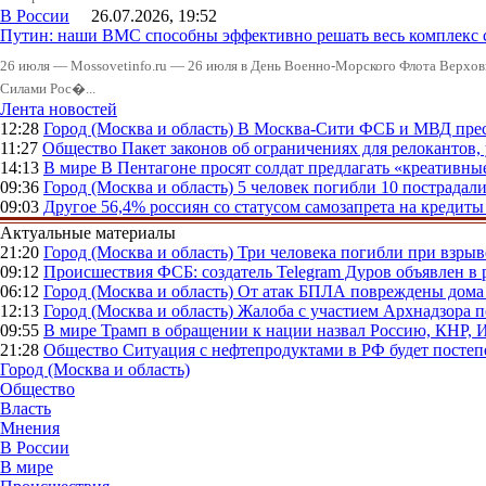
В России
26.07.2026, 19:52
Путин: наши ВМС способны эффективно решать весь комплекс 
26 июля — Mossovetinfo.ru — 26 июля в День Военно-Морского Флота Вер
Силами Рос�...
Лента новостей
12:28
Город (Москва и область)
В Москва-Сити ФСБ и МВД прес
11:27
Общество
Пакет законов об ограничениях для релокантов
14:13
В мире
В Пентагоне просят солдат предлагать «креативны
09:36
Город (Москва и область)
5 человек погибли 10 пострадал
09:03
Другое
56,4% россиян со статусом самозапрета на кредит
Актуальные материалы
21:20
Город (Москва и область)
Три человека погибли при взры
09:12
Происшествия
ФСБ: создатель Telegram Дуров объявлен в 
06:12
Город (Москва и область)
От атак БПЛА повреждены дома 
12:13
Город (Москва и область)
Жалоба с участием Архнадзора п
09:55
В мире
Трамп в обращении к нации назвал Россию, КНР,
21:28
Общество
Ситуация с нефтепродуктами в РФ будет постеп
Город (Москва и область)
Общество
Власть
Мнения
В России
В мире