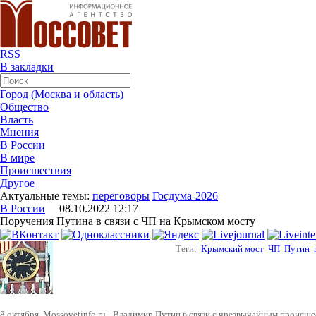
RSS
В закладки
Город (Москва и область)
Общество
Власть
Мнения
В России
В мире
Происшествия
Другое
Актуальные темы:
переговоры
Госдума-2026
В России
08.10.2022 12:17
Поручения Путина в связи с ЧП на Крымском мосту
Теги:
Крымский мост
ЧП
Путин
8 октября, Mossovetinfo.ru - Владимир Путин в связи с чрезвычайным проис