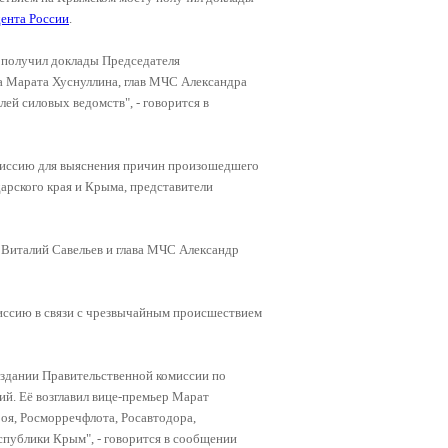
ента России
.
 получил доклады Председателя
а Марата Хуснуллина, глав МЧС Александра
ей силовых ведомств", - говорится в
миссию для выяснения причин произошедшего
дарского края и Крыма, представители
 Виталий Савельев и глава МЧС Александр
ссию в связи с чрезвычайным происшествием
здании Правительственной комиссии по
й. Её возглавил вице-премьер Марат
оя, Росморречфлота, Росавтодора,
спублики Крым", - говорится в сообщении