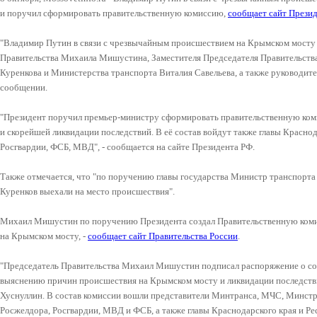
и поручил сформировать правительственную комиссию,
сообщает сайт Презид
"Владимир Путин в связи с чрезвычайным происшествием на Крымском мосту
Правительства Михаила Мишустина, Заместителя Председателя Правительств
Куренкова и Министерства транспорта Виталия Савельева, а также руководител
сообщении.
"Президент поручил премьер-министру сформировать правительственную ко
и скорейшей ликвидации последствий. В её состав войдут также главы Красно
Росгвардии, ФСБ, МВД", - сообщается на сайте Президента РФ.
Также отмечается, что "по поручению главы государства Министр транспорта
Куренков выехали на место происшествия".
Михаил Мишустин по поручению Президента создал Правительственную коми
на Крымском мосту, -
сообщает сайт Правительства России
.
"Председатель Правительства Михаил Мишустин подписал распоряжение о со
выяснению причин происшествия на Крымском мосту и ликвидации последстви
Хуснуллин. В состав комиссии вошли представители Минтранса, МЧС, Минстр
Росжелдора, Росгвардии, МВД и ФСБ, а также главы Краснодарского края и Ре