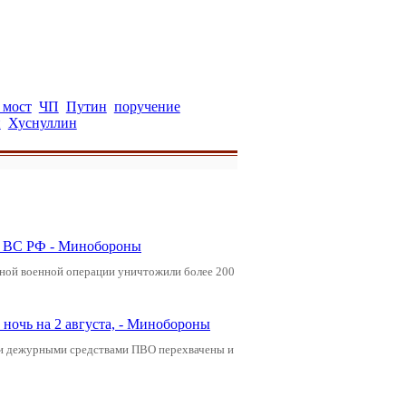
 мост
ЧП
Путин
поручение
н
Хуснуллин
ли ВС РФ - Минобороны
ьной военной операции уничтожили более 200
ночь на 2 августа, - Минобороны
ами дежурными средствами ПВО перехвачены и