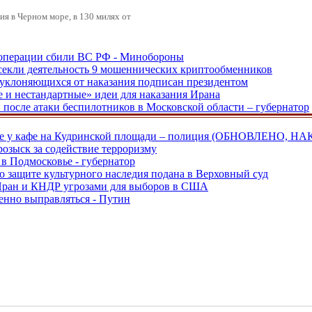
я в Черном море, в 130 милях от
ецоперации сбили ВС РФ - Минобороны
екли деятельность 9 мошеннических криптообменников
, уклоняющихся от наказания подписан президентом
е и нестандартные» идеи для наказания Ирана
и после атаки беспилотников в Московской области – губернатор
ве у кафе на Кудринской площади – полиция (ОБНОВЛЕНО, НА
розыск за содействие терроризму
в Подмосковье - губернатор
о защите культурного наследия подана в Верховный суд
 Иран и КНДР угрозами для выборов в США
енно выправляться - Путин