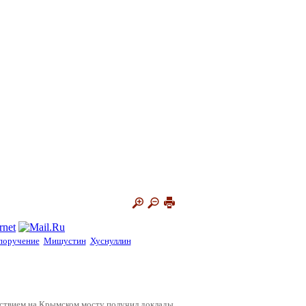
поручение
Мишустин
Хуснуллин
шествием на Крымском мосту получил доклады