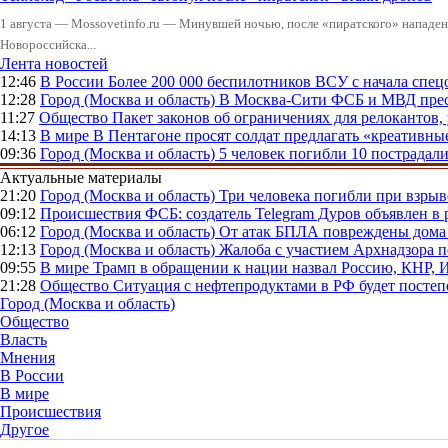
1 августа — Mossovetinfo.ru — Минувшей ночью, после «пиратского» нападени
Новороссийска...
Лента новостей
12:46
В России
Более 200 000 беспилотников ВСУ с начала сп
12:28
Город (Москва и область)
В Москва-Сити ФСБ и МВД прес
11:27
Общество
Пакет законов об ограничениях для релокантов
14:13
В мире
В Пентагоне просят солдат предлагать «креативны
09:36
Город (Москва и область)
5 человек погибли 10 пострадал
Актуальные материалы
21:20
Город (Москва и область)
Три человека погибли при взры
09:12
Происшествия
ФСБ: создатель Telegram Дуров объявлен в 
06:12
Город (Москва и область)
От атак БПЛА повреждены дома 
12:13
Город (Москва и область)
Жалоба с участием Архнадзора п
09:55
В мире
Трамп в обращении к нации назвал Россию, КНР,
21:28
Общество
Ситуация с нефтепродуктами в РФ будет постеп
Город (Москва и область)
Общество
Власть
Мнения
В России
В мире
Происшествия
Другое