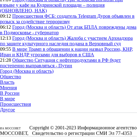
взрыве у кафе на Кудринской площади – полиция
(ОБНОВЛЕНО, НАК)
09:12
Происшествия
ФСБ: создатель Telegram Дуров объявлен в
розыск за содействие терроризму
06:12
Город (Москва и область)
От атак БПЛА повреждены дома
в Подмосковье - губернатор
12:13
Город (Москва и область)
Жалоба с участием Архнадзора
по защите культурного наследия подана в Верховный суд
09:55
В мире
Трамп в обращении к нации назвал Россию, КНР,
Иран и КНДР угрозами для выборов в США
21:28
Общество
Ситуация с нефтепродуктами в РФ будет
постепенно выправляться - Путин
Город (Москва и область)
Общество
Власть
Мнения
В России
В мире
Происшествия
Другое
Copyright © 2001-2023 Информационное агентство
ИА МОССОВЕТ
МОССОВЕТ, Свидетельство о регистрации СМИ Эл 77-4353