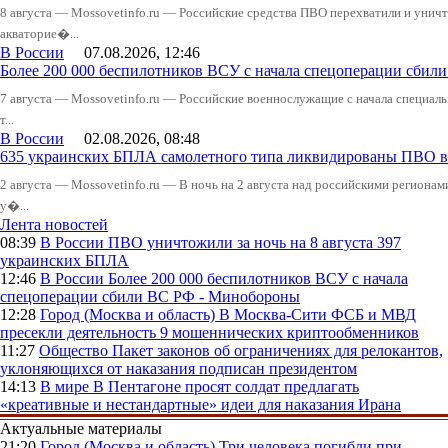
8 августа — Mossovetinfo.ru — Российские средства ПВО перехватили и уничт
акваторие�...
В России
07.08.2026, 12:46
Более 200 000 беспилотников ВСУ с начала спецоперации сби
7 августа — Mossovetinfo.ru — Российские военнослужащие с начала специал
т...
В России
02.08.2026, 08:48
635 украинских БПЛА самолетного типа ликвидированы ПВО в 
2 августа — Mossovetinfo.ru — В ночь на 2 августа над российскими регион
у�...
Лента новостей
08:39
В России
ПВО уничтожили за ночь на 8 августа 397
украинских БПЛА
12:46
В России
Более 200 000 беспилотников ВСУ с начала
спецоперации сбили ВС РФ - Минобороны
12:28
Город (Москва и область)
В Москва-Сити ФСБ и МВД
пресекли деятельность 9 мошеннических криптообменников
11:27
Общество
Пакет законов об ограничениях для релокантов,
уклоняющихся от наказания подписан президентом
14:13
В мире
В Пентагоне просят солдат предлагать
«креативные и нестандартные» идеи для наказания Ирана
Актуальные материалы
21:20
Город (Москва и область)
Три человека погибли при