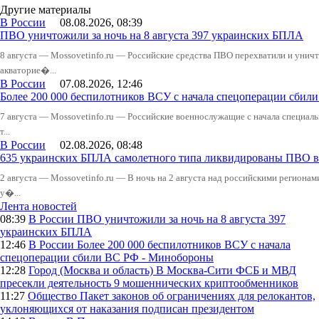
Другие материалы
В России
08.08.2026, 08:39
ПВО уничтожили за ночь на 8 августа 397 украинских БПЛА
8 августа — Mossovetinfo.ru — Российские средства ПВО перехватили и уничт
акваторие�...
В России
07.08.2026, 12:46
Более 200 000 беспилотников ВСУ с начала спецоперации сби
7 августа — Mossovetinfo.ru — Российские военнослужащие с начала специал
т...
В России
02.08.2026, 08:48
635 украинских БПЛА самолетного типа ликвидированы ПВО в 
2 августа — Mossovetinfo.ru — В ночь на 2 августа над российскими регион
у�...
Лента новостей
08:39
В России
ПВО уничтожили за ночь на 8 августа 397
украинских БПЛА
12:46
В России
Более 200 000 беспилотников ВСУ с начала
спецоперации сбили ВС РФ - Минобороны
12:28
Город (Москва и область)
В Москва-Сити ФСБ и МВД
пресекли деятельность 9 мошеннических криптообменников
11:27
Общество
Пакет законов об ограничениях для релокантов,
уклоняющихся от наказания подписан президентом