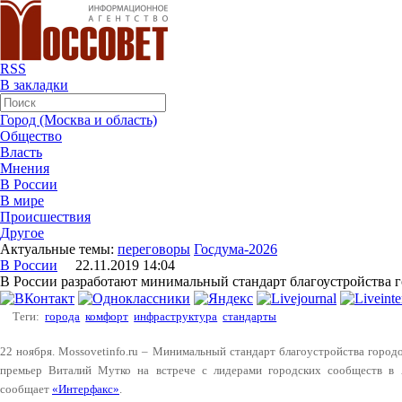
RSS
В закладки
Город (Москва и область)
Общество
Власть
Мнения
В России
В мире
Происшествия
Другое
Актуальные темы:
переговоры
Госдума-2026
В России
22.11.2019 14:04
В России разработают минимальный стандарт благоустройства 
Теги:
города
комфорт
инфраструктура
стандарты
22 ноября. Mossovetinfo.ru – Минимальный стандарт благоустройства городов
премьер Виталий Мутко на встрече с лидерами городских сообществ в А
сообщает
«Интерфакс»
.