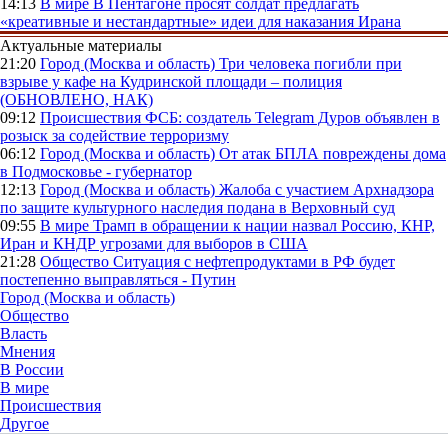
14:13
В мире
В Пентагоне просят солдат предлагать
«креативные и нестандартные» идеи для наказания Ирана
Актуальные материалы
21:20
Город (Москва и область)
Три человека погибли при
взрыве у кафе на Кудринской площади – полиция
(ОБНОВЛЕНО, НАК)
09:12
Происшествия
ФСБ: создатель Telegram Дуров объявлен в
розыск за содействие терроризму
06:12
Город (Москва и область)
От атак БПЛА повреждены дома
в Подмосковье - губернатор
12:13
Город (Москва и область)
Жалоба с участием Архнадзора
по защите культурного наследия подана в Верховный суд
09:55
В мире
Трамп в обращении к нации назвал Россию, КНР,
Иран и КНДР угрозами для выборов в США
21:28
Общество
Ситуация с нефтепродуктами в РФ будет
постепенно выправляться - Путин
Город (Москва и область)
Общество
Власть
Мнения
В России
В мире
Происшествия
Другое