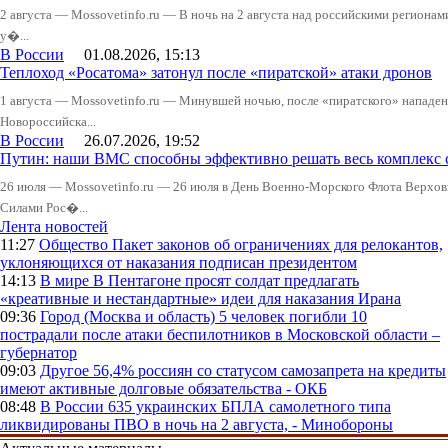
2 августа — Mossovetinfo.ru — В ночь на 2 августа над российскими регион
у�...
В России
01.08.2026, 15:13
Теплоход «Росатома» затонул после «пиратской» атаки дронов
1 августа — Mossovetinfo.ru — Минувшей ночью, после «пиратского» нападени
Новороссийска...
В России
26.07.2026, 19:52
Путин: наши ВМС способны эффективно решать весь комплекс 
26 июля — Mossovetinfo.ru — 26 июля в День Военно-Морского Флота Вер
Силами Рос�...
Лента новостей
11:27
Общество
Пакет законов об ограничениях для релокантов,
уклоняющихся от наказания подписан президентом
14:13
В мире
В Пентагоне просят солдат предлагать
«креативные и нестандартные» идеи для наказания Ирана
09:36
Город (Москва и область)
5 человек погибли 10
пострадали после атаки беспилотников в Московской области –
губернатор
09:03
Другое
56,4% россиян со статусом самозапрета на кредиты
имеют активные долговые обязательства - ОКБ
08:48
В России
635 украинских БПЛА самолетного типа
ликвидированы ПВО в ночь на 2 августа, - Минобороны