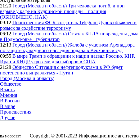
Актуальные материалы
21:20
Город (Москва и область)
Три человека погибли при
взрыве у кафе на Кудринской площади – полиция
(ОБНОВЛЕНО, НАК)
09:12
Происшествия
ФСБ: создатель Telegram Дуров объявлен в
розыск за содействие терроризму
06:12
Город (Москва и область)
От атак БПЛА повреждены дома
в Подмосковье - губернатор
12:13
Город (Москва и область)
Жалоба с участием Архнадзора
по защите культурного наследия подана в Верховный суд
09:55
В мире
Трамп в обращении к нации назвал Россию, КНР,
Иран и КНДР угрозами для выборов в США
21:28
Общество
Ситуация с нефтепродуктами в РФ будет
постепенно выправляться - Путин
Город (Москва и область)
Общество
Власть
Мнения
В России
В мире
Происшествия
Другое
Copyright © 2001-2023 Информационное агентство
ИА МОССОВЕТ