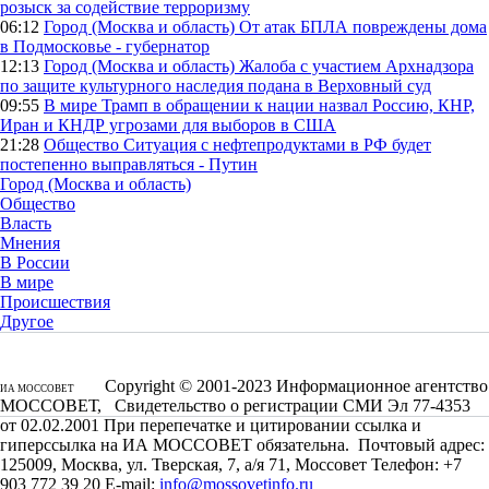
розыск за содействие терроризму
06:12
Город (Москва и область)
От атак БПЛА повреждены дома
в Подмосковье - губернатор
12:13
Город (Москва и область)
Жалоба с участием Архнадзора
по защите культурного наследия подана в Верховный суд
09:55
В мире
Трамп в обращении к нации назвал Россию, КНР,
Иран и КНДР угрозами для выборов в США
21:28
Общество
Ситуация с нефтепродуктами в РФ будет
постепенно выправляться - Путин
Город (Москва и область)
Общество
Власть
Мнения
В России
В мире
Происшествия
Другое
Copyright © 2001-2023 Информационное агентство
ИА МОССОВЕТ
МОССОВЕТ, Свидетельство о регистрации СМИ Эл 77-4353
от 02.02.2001 При перепечатке и цитировании ссылка и
гиперссылка на ИА МОССОВЕТ обязательна. Почтовый адрес:
125009, Москва, ул. Тверская, 7, а/я 71, Моссовет Телефон: +7
903 772 39 20 E-mail:
info@mossovetinfo.ru