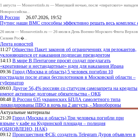
1 августа — Mossovetinfo.ru — Минувшей ночью, после «пиратского» нападени
Новороссийска...
В России
26.07.2026, 19:52
Путин: наши ВМС способны эффективно решать весь комплекс 
26 июля — Mossovetinfo.ru — 26 июля в День Военно-Морского Флота Вер
Силами Рос�...
Лента новостей
11:27
Общество
Пакет законов об ограничениях для релокантов,
уклоняющихся от наказания подписан президентом
14:13
В мире
В Пентагоне просят солдат предлагать
«креативные и нестандартные» идеи для наказания Ирана
09:36
Город (Москва и область)
5 человек погибли 10
пострадали после атаки беспилотников в Московской области –
губернатор
09:03
Другое
56,4% россиян со статусом самозапрета на кредиты
имеют активные долговые обязательства - ОКБ
08:48
В России
635 украинских БПЛА самолетного типа
ликвидированы ПВО в ночь на 2 августа, - Минобороны
Актуальные материалы
21:20
Город (Москва и область)
Три человека погибли при
взрыве у кафе на Кудринской площади – полиция
(ОБНОВЛЕНО, НАК)
09:12
Происшествия
ФСБ: создатель Telegram Дуров объявлен в