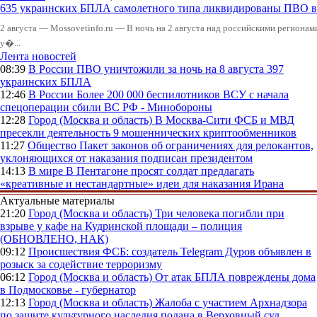
635 украинских БПЛА самолетного типа ликвидированы ПВО в 
2 августа — Mossovetinfo.ru — В ночь на 2 августа над российскими регион
у�...
Лента новостей
08:39
В России
ПВО уничтожили за ночь на 8 августа 397
украинских БПЛА
12:46
В России
Более 200 000 беспилотников ВСУ с начала
спецоперации сбили ВС РФ - Минобороны
12:28
Город (Москва и область)
В Москва-Сити ФСБ и МВД
пресекли деятельность 9 мошеннических криптообменников
11:27
Общество
Пакет законов об ограничениях для релокантов,
уклоняющихся от наказания подписан президентом
14:13
В мире
В Пентагоне просят солдат предлагать
«креативные и нестандартные» идеи для наказания Ирана
Актуальные материалы
21:20
Город (Москва и область)
Три человека погибли при
взрыве у кафе на Кудринской площади – полиция
(ОБНОВЛЕНО, НАК)
09:12
Происшествия
ФСБ: создатель Telegram Дуров объявлен в
розыск за содействие терроризму
06:12
Город (Москва и область)
От атак БПЛА повреждены дома
в Подмосковье - губернатор
12:13
Город (Москва и область)
Жалоба с участием Архнадзора
по защите культурного наследия подана в Верховный суд