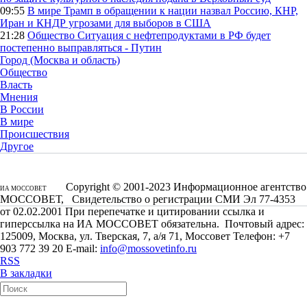
09:55
В мире
Трамп в обращении к нации назвал Россию, КНР,
Иран и КНДР угрозами для выборов в США
21:28
Общество
Ситуация с нефтепродуктами в РФ будет
постепенно выправляться - Путин
Город (Москва и область)
Общество
Власть
Мнения
В России
В мире
Происшествия
Другое
Copyright © 2001-2023 Информационное агентство
ИА МОССОВЕТ
МОССОВЕТ, Свидетельство о регистрации СМИ Эл 77-4353
от 02.02.2001 При перепечатке и цитировании ссылка и
гиперссылка на ИА МОССОВЕТ обязательна. Почтовый адрес:
125009, Москва, ул. Тверская, 7, а/я 71, Моссовет Телефон: +7
903 772 39 20 E-mail:
info@mossovetinfo.ru
RSS
В закладки