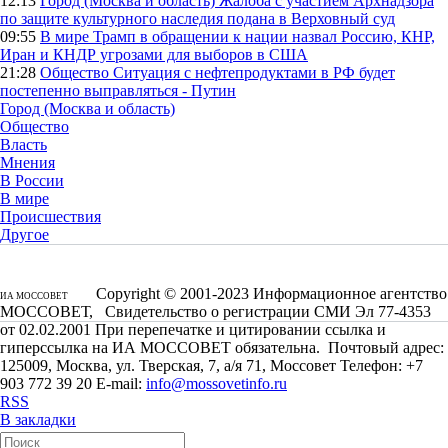
12:13
Город (Москва и область)
Жалоба с участием Архнадзора
по защите культурного наследия подана в Верховный суд
09:55
В мире
Трамп в обращении к нации назвал Россию, КНР,
Иран и КНДР угрозами для выборов в США
21:28
Общество
Ситуация с нефтепродуктами в РФ будет
постепенно выправляться - Путин
Город (Москва и область)
Общество
Власть
Мнения
В России
В мире
Происшествия
Другое
Copyright © 2001-2023 Информационное агентство
ИА МОССОВЕТ
МОССОВЕТ, Свидетельство о регистрации СМИ Эл 77-4353
от 02.02.2001 При перепечатке и цитировании ссылка и
гиперссылка на ИА МОССОВЕТ обязательна. Почтовый адрес:
125009, Москва, ул. Тверская, 7, а/я 71, Моссовет Телефон: +7
903 772 39 20 E-mail:
info@mossovetinfo.ru
RSS
В закладки