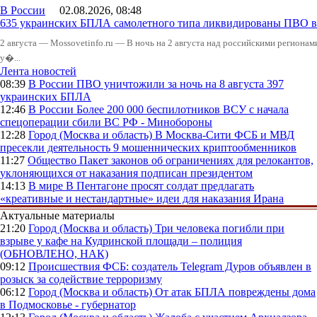
В России
02.08.2026, 08:48
635 украинских БПЛА самолетного типа ликвидированы ПВО в 
2 августа — Mossovetinfo.ru — В ночь на 2 августа над российскими регион
у�...
Лента новостей
08:39
В России
ПВО уничтожили за ночь на 8 августа 397
украинских БПЛА
12:46
В России
Более 200 000 беспилотников ВСУ с начала
спецоперации сбили ВС РФ - Минобороны
12:28
Город (Москва и область)
В Москва-Сити ФСБ и МВД
пресекли деятельность 9 мошеннических криптообменников
11:27
Общество
Пакет законов об ограничениях для релокантов,
уклоняющихся от наказания подписан президентом
14:13
В мире
В Пентагоне просят солдат предлагать
«креативные и нестандартные» идеи для наказания Ирана
Актуальные материалы
21:20
Город (Москва и область)
Три человека погибли при
взрыве у кафе на Кудринской площади – полиция
(ОБНОВЛЕНО, НАК)
09:12
Происшествия
ФСБ: создатель Telegram Дуров объявлен в
розыск за содействие терроризму
06:12
Город (Москва и область)
От атак БПЛА повреждены дома
в Подмосковье - губернатор