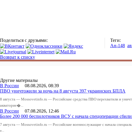
Поделиться с друзьями:
Теги:
Ан-148
ав
Возврат к списку
Другие материалы
В России
08.08.2026, 08:39
ПВО уничтожили за ночь на 8 августа 397 украинских БПЛА
8 августа — Mossovetinfo.ru — Российские средства ПВО перехватили и уничт
акваторие�...
В России
07.08.2026, 12:46
Более 200 000 беспилотников ВСУ с начала спецоперации сби
7 августа — Mossovetinfo.ru — Российские военнослужащие с начала специал
т...