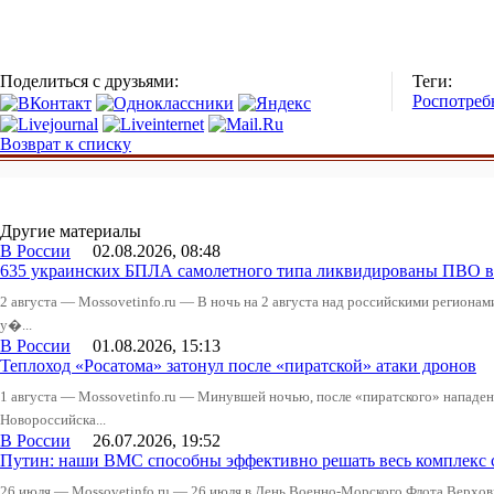
Поделиться с друзьями:
Теги:
Роспотреб
Возврат к списку
Другие материалы
В России
02.08.2026, 08:48
635 украинских БПЛА самолетного типа ликвидированы ПВО в 
2 августа — Mossovetinfo.ru — В ночь на 2 августа над российскими регион
у�...
В России
01.08.2026, 15:13
Теплоход «Росатома» затонул после «пиратской» атаки дронов
1 августа — Mossovetinfo.ru — Минувшей ночью, после «пиратского» нападени
Новороссийска...
В России
26.07.2026, 19:52
Путин: наши ВМС способны эффективно решать весь комплекс 
26 июля — Mossovetinfo.ru — 26 июля в День Военно-Морского Флота Вер