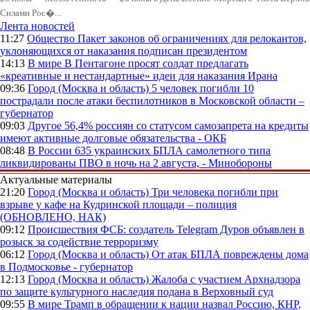
Силами Рос�...
Лента новостей
11:27
Общество
Пакет законов об ограничениях для релокантов,
уклоняющихся от наказания подписан президентом
14:13
В мире
В Пентагоне просят солдат предлагать
«креативные и нестандартные» идеи для наказания Ирана
09:36
Город (Москва и область)
5 человек погибли 10
пострадали после атаки беспилотников в Московской области –
губернатор
09:03
Другое
56,4% россиян со статусом самозапрета на кредиты
имеют активные долговые обязательства - ОКБ
08:48
В России
635 украинских БПЛА самолетного типа
ликвидированы ПВО в ночь на 2 августа, - Минобороны
Актуальные материалы
21:20
Город (Москва и область)
Три человека погибли при
взрыве у кафе на Кудринской площади – полиция
(ОБНОВЛЕНО, НАК)
09:12
Происшествия
ФСБ: создатель Telegram Дуров объявлен в
розыск за содействие терроризму
06:12
Город (Москва и область)
От атак БПЛА повреждены дома
в Подмосковье - губернатор
12:13
Город (Москва и область)
Жалоба с участием Архнадзора
по защите культурного наследия подана в Верховный суд
09:55
В мире
Трамп в обращении к нации назвал Россию, КНР,