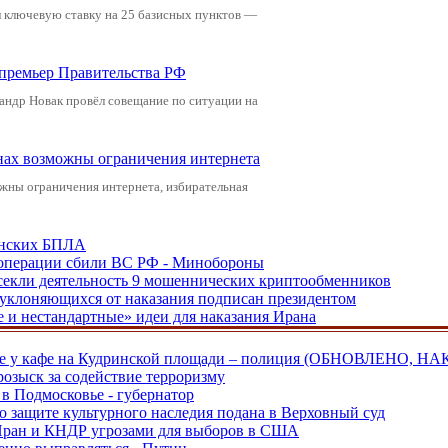
л ключевую ставку на 25 базисных пунктов —
-премьер Правительства РФ
андр Новак провёл совещание по ситуации на
онах возможны ограничения интернета
жны ограничения интернета, избирательная
аинских БПЛА
ецоперации сбили ВС РФ - Минобороны
екли деятельность 9 мошеннических криптообменников
, уклоняющихся от наказания подписан президентом
е и нестандартные» идеи для наказания Ирана
ве у кафе на Кудринской площади – полиция (ОБНОВЛЕНО, НА
розыск за содействие терроризму
в Подмосковье - губернатор
о защите культурного наследия подана в Верховный суд
 Иран и КНДР угрозами для выборов в США