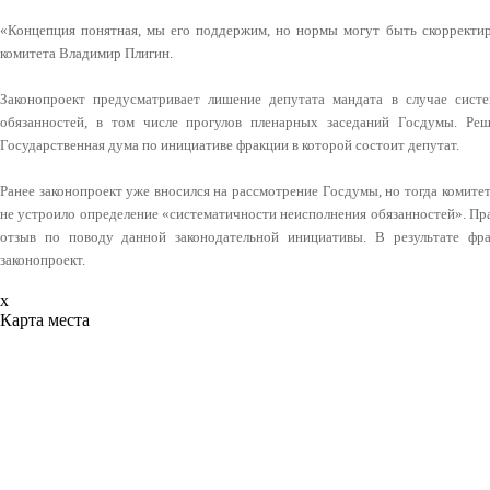
«Концепция понятная, мы его поддержим, но нормы могут быть скорректир
комитета Владимир Плигин.
Законопроект предусматривает лишение депутата мандата в случае систе
обязанностей, в том числе прогулов пленарных заседаний Госдумы. Ре
Государственная дума по инициативе фракции в которой состоит депутат.
Ранее законопроект уже вносился на рассмотрение Госдумы, но тогда комите
не устроило определение «систематичности неисполнения обязанностей». Пр
отзыв по поводу данной законодательной инициативы. В результате фр
законопроект.
x
Карта места