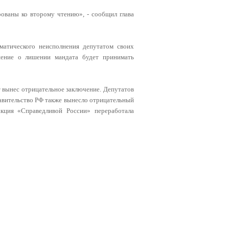
ованы ко второму чтению», - сообщил глава
матического неисполнения депутатом своих
шение о лишении мандата будет принимать
т вынес отрицательное заключение. Депутатов
авительство РФ также вынесло отрицательный
акция «Справедливой России» переработала