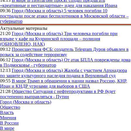
14:13
В мире
В Пентагоне просят солдат предлагать
«креативные и нестандартные» идеи для наказания Ирана
09:36
Город (Москва и область)
5 человек погибли 10
пострадали после атаки беспилотников в Московской области –
губернатор
Актуальные материалы
21:20
Город (Москва и область)
Три человека погибли при
взрыве у кафе на Кудринской площади – полиция
(ОБНОВЛЕНО, НАК)
09:12
Происшествия
ФСБ: создатель Telegram Дуров объявлен в
розыск за содействие терроризму
06:12
Город (Москва и область)
От атак БПЛА повреждены дома
в Подмосковье - губернатор
12:13
Город (Москва и область)
Жалоба с участием Архнадзора
по защите культурного наследия подана в Верховный суд
09:55
В мире
Трамп в обращении к нации назвал Россию, КНР,
Иран и КНДР угрозами для выборов в США
21:28
Общество
Ситуация с нефтепродуктами в РФ будет
постепенно выправляться - Путин
Город (Москва и область)
Общество
Власть
Мнения
В России
В мире