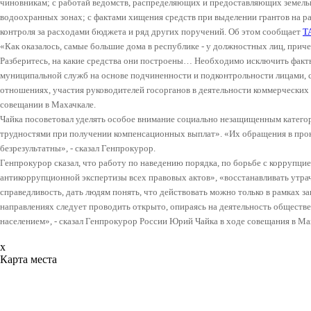
чиновникам; с работай ведомств, распределяющих и предоставляющих земель
водоохранных зонах; с фактами хищения средств при выделении грантов на ра
контроля за расходами бюджета и ряд других поручений. Об этом сообщает
Т
«Как оказалось, самые большие дома в республике - у должностных лиц, прич
Разберитесь, на какие средства они построены… Необходимо исключить факт
муниципальной служб на основе подчиненности и подконтрольности лицами, 
отношениях, участия руководителей госорганов в деятельности коммерческих
совещании в Махачкале.
Чайка посоветовал уделять особое внимание социально незащищенным катег
трудностями при получении компенсационных выплат». «Их обращения в прок
безрезультатны»
, - сказал Генпрокурор.
Генпрокурор сказал, что работу по наведению порядка, по борьбе с коррупци
антикоррупционной экспертизы всех правовых актов», «восстанавливать утрач
справедливость, дать людям понять, что действовать можно только в рамках з
направлениях следует проводить открыто, опираясь на деятельность обществе
населением»
, - сказал Генпрокурор России Юрий Чайка в ходе совещания в Ма
x
Карта места