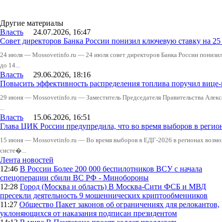
Другие материалы
Власть
24.07.2026, 16:47
Совет директоров Банка России понизил ключевую ставку на 2
24 июля — Mossovetinfo.ru — 24 июля совет директоров Банка России понизи
до 14...
Власть
29.06.2026, 18:16
Повысить эффективность распределения топлива поручил вице
29 июня — Mossovetinfo.ru — Заместитель Председателя Правительства Алекс
...
Власть
15.06.2026, 16:51
Глава ЦИК России предупредила, что во время выборов в реги
15 июня — Mossovetinfo.ru — Во время выборов в ЕДГ-2026 в регионах возмо
систе�...
Лента новостей
12:46
В России
Более 200 000 беспилотников ВСУ с начала
спецоперации сбили ВС РФ - Минобороны
12:28
Город (Москва и область)
В Москва-Сити ФСБ и МВД
пресекли деятельность 9 мошеннических криптообменников
11:27
Общество
Пакет законов об ограничениях для релокантов,
уклоняющихся от наказания подписан президентом