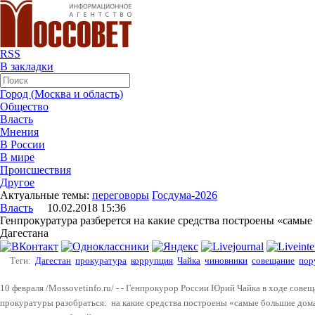
RSS
В закладки
Город (Москва и область)
Общество
Власть
Мнения
В России
В мире
Происшествия
Другое
Актуальные темы:
переговоры
Госдума-2026
Власть
10.02.2018 15:36
Генпрокуратура разберется на какие средства построены «самы
Дагестана
Теги:
Дагестан
прокуратура
коррупция
Чайка
чиновники
совещание
пор
10 февраля /Mossovetinfo.ru/ - - Генпрокурор России Юрий Чайка в ходе сове
прокуратуры разобраться: на какие средства построены «самые большие до