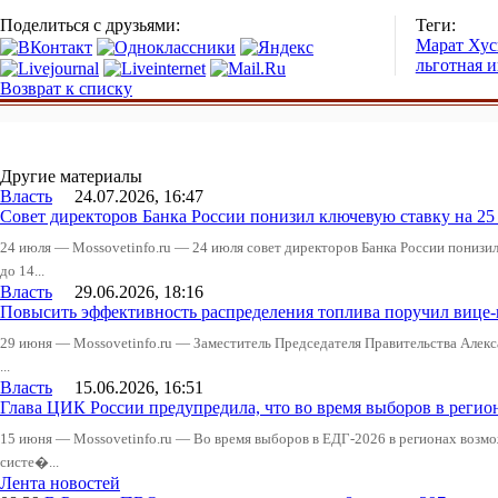
Поделиться с друзьями:
Теги:
Марат Хус
льготная 
Возврат к списку
Другие материалы
Власть
24.07.2026, 16:47
Совет директоров Банка России понизил ключевую ставку на 2
24 июля — Mossovetinfo.ru — 24 июля совет директоров Банка России понизи
до 14...
Власть
29.06.2026, 18:16
Повысить эффективность распределения топлива поручил вице
29 июня — Mossovetinfo.ru — Заместитель Председателя Правительства Алекс
...
Власть
15.06.2026, 16:51
Глава ЦИК России предупредила, что во время выборов в реги
15 июня — Mossovetinfo.ru — Во время выборов в ЕДГ-2026 в регионах возмо
систе�...
Лента новостей