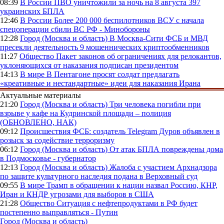
08:39
В России
ПВО уничтожили за ночь на 8 августа 397
украинских БПЛА
12:46
В России
Более 200 000 беспилотников ВСУ с начала
спецоперации сбили ВС РФ - Минобороны
12:28
Город (Москва и область)
В Москва-Сити ФСБ и МВД
пресекли деятельность 9 мошеннических криптообменников
11:27
Общество
Пакет законов об ограничениях для релокантов,
уклоняющихся от наказания подписан президентом
14:13
В мире
В Пентагоне просят солдат предлагать
«креативные и нестандартные» идеи для наказания Ирана
Актуальные материалы
21:20
Город (Москва и область)
Три человека погибли при
взрыве у кафе на Кудринской площади – полиция
(ОБНОВЛЕНО, НАК)
09:12
Происшествия
ФСБ: создатель Telegram Дуров объявлен в
розыск за содействие терроризму
06:12
Город (Москва и область)
От атак БПЛА повреждены дома
в Подмосковье - губернатор
12:13
Город (Москва и область)
Жалоба с участием Архнадзора
по защите культурного наследия подана в Верховный суд
09:55
В мире
Трамп в обращении к нации назвал Россию, КНР,
Иран и КНДР угрозами для выборов в США
21:28
Общество
Ситуация с нефтепродуктами в РФ будет
постепенно выправляться - Путин
Город (Москва и область)