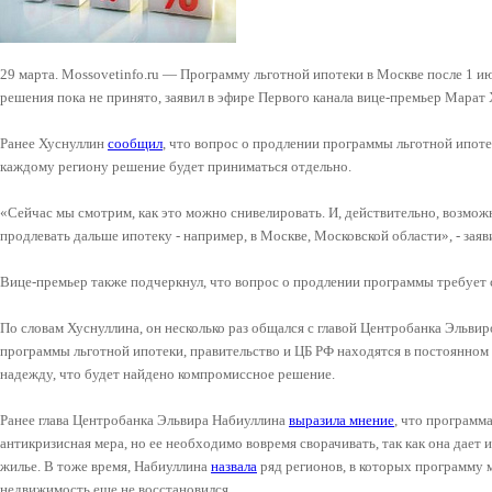
29 марта. Mossovetinfo.ru — Программу льготной ипотеки в Москве после 1 ию
решения пока не принято, заявил в эфире Первого канала вице-премьер Марат 
Ранее Хуснуллин
сообщил
, что вопрос о продлении программы льготной ипоте
каждому региону решение будет приниматься отдельно.
«Сейчас мы смотрим, как это можно снивелировать. И, действительно, возмож
продлевать дальше ипотеку - например, в Москве, Московской области», - заяв
Вице-премьер также подчеркнул, что вопрос о продлении программы требует 
По словам Хуснуллина, он несколько раз общался с главой Центробанка Эльви
программы льготной ипотеки, правительство и ЦБ РФ находятся в постоянном 
надежду, что будет найдено компромиссное решение.
Ранее глава Центробанка Эльвира Набиуллина
выразила мнение
, что программ
антикризисная мера, но ее необходимо вовремя сворачивать, так как она дает 
жилье. В тоже время, Набиуллина
назвала
ряд регионов, в которых программу м
недвижимость еще не восстановился.