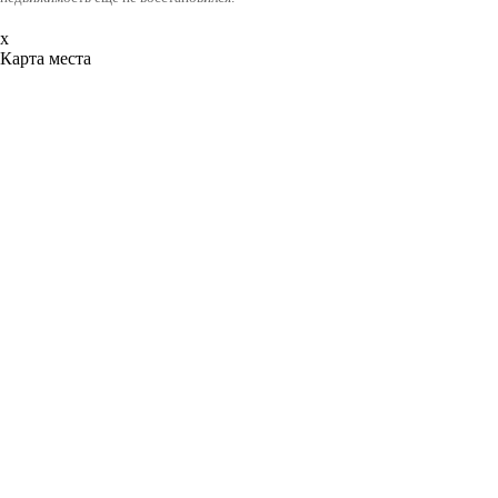
x
Карта места