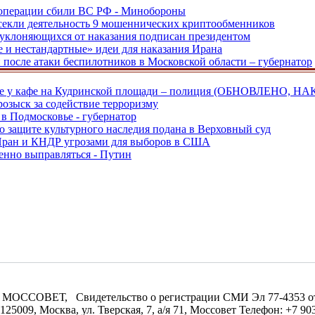
ецоперации сбили ВС РФ - Минобороны
екли деятельность 9 мошеннических криптообменников
, уклоняющихся от наказания подписан президентом
е и нестандартные» идеи для наказания Ирана
и после атаки беспилотников в Московской области – губернатор
ве у кафе на Кудринской площади – полиция (ОБНОВЛЕНО, НА
розыск за содействие терроризму
в Подмосковье - губернатор
о защите культурного наследия подана в Верховный суд
 Иран и КНДР угрозами для выборов в США
енно выправляться - Путин
МОССОВЕТ, Свидетельство о регистрации СМИ Эл 77-4353 от 0
09, Москва, ул. Тверская, 7, а/я 71, Моссовет Телефон: +7 903