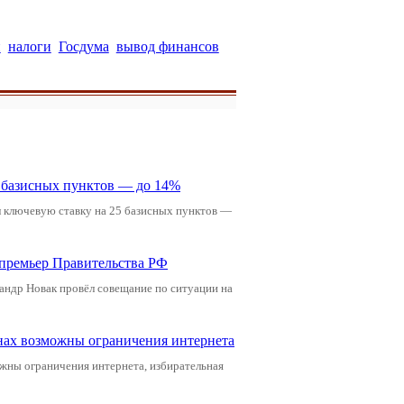
н
налоги
Госдума
вывод финансов
5 базисных пунктов — до 14%
л ключевую ставку на 25 базисных пунктов —
-премьер Правительства РФ
андр Новак провёл совещание по ситуации на
онах возможны ограничения интернета
жны ограничения интернета, избирательная