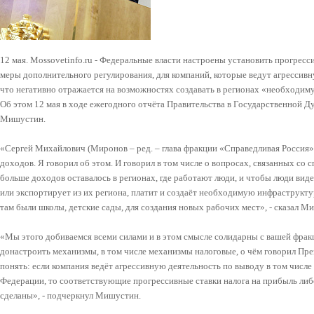
12 мая. Mossovetinfo.ru - Федеральные власти настроены установить прогресс
меры дополнительного регулирования, для компаний, которые ведут агрессивн
что негативно отражается на возможностях создавать в регионах «необходим
Об этом 12 мая в ходе ежегодного отчёта Правительства в Государственной 
Мишустин.
«Сергей Михайлович (Миронов – ред. – глава фракции «Справедливая Россия»
доходов. Я говорил об этом. И говорил в том числе о вопросах, связанных со 
больше доходов оставалось в регионах, где работают люди, и чтобы люди виде
или экспортирует из их региона, платит и создаёт необходимую инфраструктур
там были школы, детские сады, для создания новых рабочих мест», - сказал М
«Мы этого добиваемся всеми силами и в этом смысле солидарны с вашей фракц
донастроить механизмы, в том числе механизмы налоговые, о чём говорил Пре
понять: если компания ведёт агрессивную деятельность по выводу в том числе
Федерации, то соответствующие прогрессивные ставки налога на прибыль ли
сделаны», - подчеркнул Мишустин.