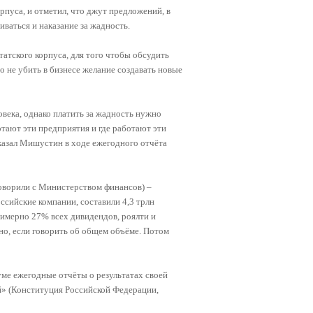
рпуса, и отметил, что джут предложений, в
иваться и наказание за жадность.
атского корпуса, для того чтобы обсудить
о не убить в бизнесе желание создавать новые
овека, однако платить за жадность нужно
тают эти предприятия и где работают эти
сказал Мишустин в ходе ежегодного отчёта
оворили с Министерством финансов) –
ссийские компании, составили 4,3 трлн
римерно 27% всех дивидендов, роялти и
но, если говорить об общем объёме. Потом
ме ежегодные отчёты о результатах своей
й» (Конституция Российской Федерации,