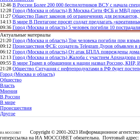
12:46
В России
Более 200 000 беспилотников ВСУ с начала сп
12:28
Город (Москва и область)
В Москва-Сити ФСБ и МВД прес
11:27
Общество
Пакет законов об ограничениях для релокантов
14:13
В мире
В Пентагоне просят солдат предлагать «креативны
09:36
Город (Москва и область)
5 человек погибли 10 пострадал
Актуальные материалы
21:20
Город (Москва и область)
Три человека погибли при взры
09:12
Происшествия
ФСБ: создатель Telegram Дуров объявлен в 
06:12
Город (Москва и область)
От атак БПЛА повреждены дома 
12:13
Город (Москва и область)
Жалоба с участием Архнадзора п
09:55
В мире
Трамп в обращении к нации назвал Россию, КНР,
21:28
Общество
Ситуация с нефтепродуктами в РФ будет постеп
Город (Москва и область)
Общество
Власть
Мнения
В России
В мире
Происшествия
Другое
Copyright © 2001-2023 Информационное агентство 
ИА МОССОВЕТ
гиперссылка на ИА МОССОВЕТ обязательна. Почтовый адрес: 1250