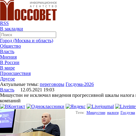
RSS
В закладки
Город (Москва и область)
Общество
Власть
Мнения
В России
В мире
Происшествия
Другое
Актуальные темы:
переговоры
Госдума-2026
Власть
12.05.2021 19:03
Мишустин не исключил введения прогрессивной шкалы налога 
компаний
Теги:
Мишустин
налоги
Госдума