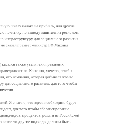
ивную шкалу налога на прибыль, или другие
ую политику по выводу капитала из регионов,
ую инфраструктуру для социального развития.
Думе сказал премьер-министр РФ Михаил
) касался также увеличения реальных
справедливостью. Конечно, хочется, чтобы
ли, что компания, которая добывает что-то
у для социального развития, для того чтобы
ишустин.
ией. Я считаю, что здесь необходимо будет
зидент, для того чтобы сбалансированно
 дивидендов, процентов, роялти из Российской
бо какие-то другие подходы должны быть