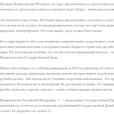
Премьер Правительства РФ сказал, что ждут предложения и от депутатского ко
том числе от депутатского корпуса в которых будет баланс – возможность разв
«К этой работе мы готовы. Мы будем ждать предложений, в том числе от депут
это и в том числе сделать эти предложения честно, потому что ещё очень важн
продукты, экспортировать. Это тоже важно, здесь должен быть баланс.
И та самая жадность (об этом сегодня мы говорили) может существовать у чел
дополнительными налогами и доходами в пользу бюджета страны там, где рабо
люди. И в этом смысле я считаю, что это абсолютно оправданный подход», - 
Правительства в Государственной Думе .
Мишустин сообщил, что «объёмы дивидендов за 2019 год (вы вчера об этом г
пассивные доходы, дивиденды, проценты, роялти, которые вывели за рубеж ро
рублей в целом». «На первом месте топливно-энергетический комплекс. Это п
процентов. На втором месте металлургия. На третьем месте банки. Это пример
ритейл, логистика и другие отрасли», - также сообщил премьер правительства.
Правительство Российской Федерации: <…> представляет Государственной Ду
деятельности, в том числе по вопросам, поставленным Государственной Думо
статья 114, подпункт «а» пункта 1).