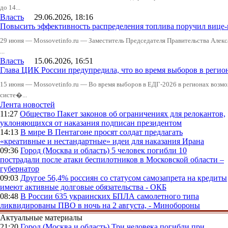
до 14...
Власть
29.06.2026, 18:16
Повысить эффективность распределения топлива поручил вице
29 июня — Mossovetinfo.ru — Заместитель Председателя Правительства Алекс
...
Власть
15.06.2026, 16:51
Глава ЦИК России предупредила, что во время выборов в реги
15 июня — Mossovetinfo.ru — Во время выборов в ЕДГ-2026 в регионах возмо
систе�...
Лента новостей
11:27
Общество
Пакет законов об ограничениях для релокантов,
уклоняющихся от наказания подписан президентом
14:13
В мире
В Пентагоне просят солдат предлагать
«креативные и нестандартные» идеи для наказания Ирана
09:36
Город (Москва и область)
5 человек погибли 10
пострадали после атаки беспилотников в Московской области –
губернатор
09:03
Другое
56,4% россиян со статусом самозапрета на кредиты
имеют активные долговые обязательства - ОКБ
08:48
В России
635 украинских БПЛА самолетного типа
ликвидированы ПВО в ночь на 2 августа, - Минобороны
Актуальные материалы
21:20
Город (Москва и область)
Три человека погибли при