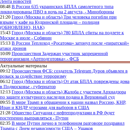
Лента новостей
08:48
В России
635 украинских БПЛА самолетного типа
ликвидированы ПВО в ночь на 2 августа, - Минобороны
21:20
Город (Москва и область)
Три человека погибли при
взрыве у кафе на Кудринской площади – полиция
(ОБНОВЛЕНО, НАК)
15:43
Город (Москва и область)
780 БПЛА сбиты на подлете к
Москве в июле - Собянин
15:13
В России
Теплоход «Росатома» затонул после «пиратской»
атаки дронов
10:09
Происшествия
Задержан участник запрещенной
терорганизаци «Артподготовка» - ФСБ
Актуальные материалы
09:12
Происшествия
ФСБ: создатель Telegram Дуров объявлен в
розыск за содействие терроризму
06:12
Город (Москва и область)
От атак БПЛА повреждены дома
в Подмосковье - губернатор
12:13
Город (Москва и область)
Жалоба с участием Архнадзора
по защите культурного наследия подана в Верховный суд
09:55
В мире
Трамп в обращении к нации назвал Россию, КНР,
Иран и КНДР угрозами для выборов в США
21:28
Общество
Ситуация с нефтепродуктами в РФ будет
постепенно выправляться - Путин
02:35
В мире
Путин лично в телефонном разговоре поздравил
Трампа с Днем независимости США – Ушаков