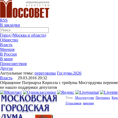
RSS
В закладки
Город (Москва и область)
Общество
Власть
Мнения
В России
В мире
Происшествия
Другое
Актуальные темы:
переговоры
Госдума-2026
Власть
29.03.2016 20:32
Обращение Патриарха Кирилла с трибуны Мосгордумы переиме
не нашло поддержки депутатов
Теги:
Мосгордума
Патриарх
Кир
Герасимов
мнения