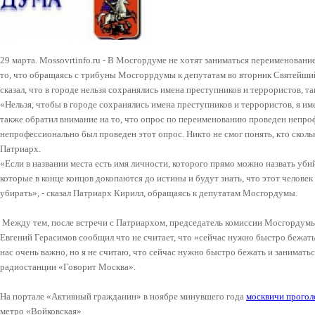
29 марта. Mossovrtinfo.ru - В Мосгордуме не хотят заниматься переименован
то, что обращаясь с трибуны Мосгоррдумы к депутатам во вторник Святейши
сказал, что в городе нельзя сохранялись имена преступников и террористов, та
«
Нельзя, чтобы в городе сохранялись имена преступников и террористов, я им
также обратил внимание на то, что опрос по переименованию проведен непро
непрофессионально был проведен этот опрос
. Никто не смог понять, кто сколь
Патриарх.
«Если в названии места есть имя личности, которого прямо можно назвать уби
которые в конце концов докопаются до истины и будут знать, что этот человек
убирать
», - сказал Патриарх Кирилл, обращаясь к депутатам Мосгордумы.
Между тем, после встречи с Патриархом, председатель комиссии Мосгордум
Евгений Герасимов сообщил что не считает, что «сейчас нужно быстро бежат
нас очень важно, но
я не считаю, что сейчас нужно быстро бежать и заниматьс
радиостанции «Говорит Москва».
На портале «Активный гражданин» в ноябре минувшего года
москвичи прогол
метро «Войковская»