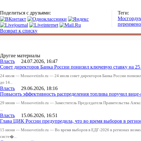
Поделиться с друзьями:
Теги:
Мосгорду
переимено
Возврат к списку
Другие материалы
Власть
24.07.2026, 16:47
Совет директоров Банка России понизил ключевую ставку на 2
24 июля — Mossovetinfo.ru — 24 июля совет директоров Банка России понизи
до 14...
Власть
29.06.2026, 18:16
Повысить эффективность распределения топлива поручил вице
29 июня — Mossovetinfo.ru — Заместитель Председателя Правительства Алекс
...
Власть
15.06.2026, 16:51
Глава ЦИК России предупредила, что во время выборов в реги
15 июня — Mossovetinfo.ru — Во время выборов в ЕДГ-2026 в регионах возмо
систе�...