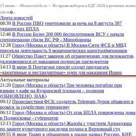
15 июня — Mossovetinfo.ru — Во время выборов в ЕДГ-2026 в регионах возмо
систе�...
Лента новостей
08:39
В России
ПВО уничтожили за ночь на 8 августа 397
украинских БПЛА
12:46
В России
Более 200 000 беспилотников ВСУ с начала
спецоперации сбили ВС РФ - Минобороны
12:28
Город (Москва и область)
В Москва-Сити ФСБ и МВД
пресекли деятельность 9 мошеннических криптообменников
11:27
Общество
Пакет законов об ограничениях для релокантов,
уклоняющихся от наказания подписан президентом
14:13
В мире
В Пентагоне просят солдат предлагать
«креативные и нестандартные» идеи для наказания Ирана
Актуальные материалы
21:20
Город (Москва и область)
Три человека погибли при
взрыве у кафе на Кудринской площади – полиция
(ОБНОВЛЕНО, НАК)
09:12
Происшествия
ФСБ: создатель Telegram Дуров объявлен в
розыск за содействие терроризму
06:12
Город (Москва и область)
От атак БПЛА повреждены дома
в Подмосковье - губернатор
12:13
Город (Москва и область)
Жалоба с участием Архнадзора
по защите культурного наследия подана в Верховный суд
09:55
В мире
Трамп в обращении к нации назвал Россию, КНР,