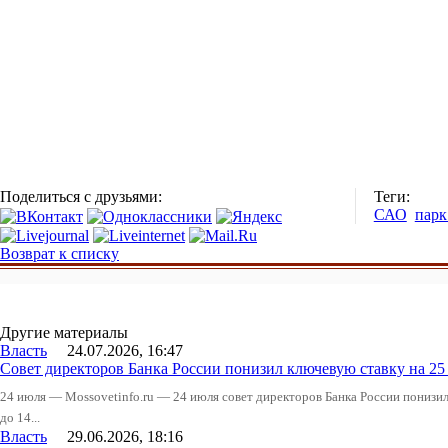
Поделиться с друзьями:
Теги:
САО
парк
Возврат к списку
Другие материалы
Власть
24.07.2026, 16:47
Совет директоров Банка России понизил ключевую ставку на 2
24 июля — Mossovetinfo.ru — 24 июля совет директоров Банка России понизи
до 14...
Власть
29.06.2026, 18:16