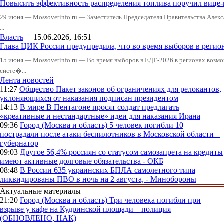
Повысить эффективность распределения топлива поручил вице
29 июня — Mossovetinfo.ru — Заместитель Председателя Правительства Алекс
...
Власть
15.06.2026, 16:51
Глава ЦИК России предупредила, что во время выборов в реги
15 июня — Mossovetinfo.ru — Во время выборов в ЕДГ-2026 в регионах возмо
систе�...
Лента новостей
11:27
Общество
Пакет законов об ограничениях для релокантов,
уклоняющихся от наказания подписан президентом
14:13
В мире
В Пентагоне просят солдат предлагать
«креативные и нестандартные» идеи для наказания Ирана
09:36
Город (Москва и область)
5 человек погибли 10
пострадали после атаки беспилотников в Московской области –
губернатор
09:03
Другое
56,4% россиян со статусом самозапрета на кредиты
имеют активные долговые обязательства - ОКБ
08:48
В России
635 украинских БПЛА самолетного типа
ликвидированы ПВО в ночь на 2 августа, - Минобороны
Актуальные материалы
21:20
Город (Москва и область)
Три человека погибли при
взрыве у кафе на Кудринской площади – полиция
(ОБНОВЛЕНО, НАК)