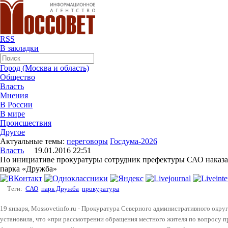
RSS
В закладки
Город (Москва и область)
Общество
Власть
Мнения
В России
В мире
Происшествия
Другое
Актуальные темы:
переговоры
Госдума-2026
Власть
19.01.2016 22:51
По инициативе прокуратуры сотрудник префектуры САО наказан
парка «Дружба»
Теги:
САО
парк Дружба
прокуратура
19 января, Mossovetinfo.ru - Прокуратура Северного административного окру
установила, что «при рассмотрении обращения местного жителя по вопросу п