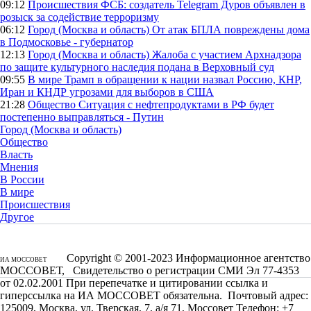
09:12
Происшествия
ФСБ: создатель Telegram Дуров объявлен в
розыск за содействие терроризму
06:12
Город (Москва и область)
От атак БПЛА повреждены дома
в Подмосковье - губернатор
12:13
Город (Москва и область)
Жалоба с участием Архнадзора
по защите культурного наследия подана в Верховный суд
09:55
В мире
Трамп в обращении к нации назвал Россию, КНР,
Иран и КНДР угрозами для выборов в США
21:28
Общество
Ситуация с нефтепродуктами в РФ будет
постепенно выправляться - Путин
Город (Москва и область)
Общество
Власть
Мнения
В России
В мире
Происшествия
Другое
Copyright © 2001-2023 Информационное агентство
ИА МОССОВЕТ
МОССОВЕТ, Свидетельство о регистрации СМИ Эл 77-4353
от 02.02.2001 При перепечатке и цитировании ссылка и
гиперссылка на ИА МОССОВЕТ обязательна. Почтовый адрес:
125009, Москва, ул. Тверская, 7, а/я 71, Моссовет Телефон: +7