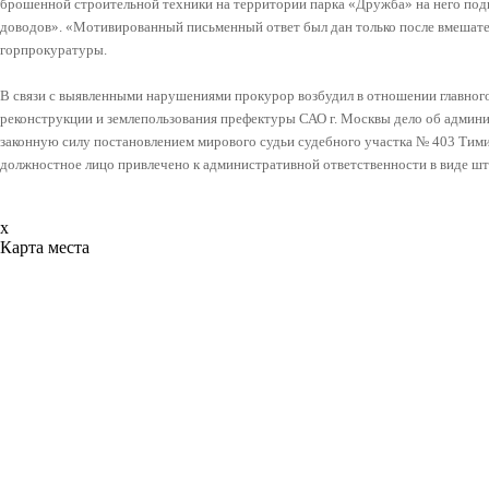
брошенной строительной техники на территории парка «Дружба» на него подг
доводов». «Мотивированный письменный ответ был дан только после вмешате
горпрокуратуры.
В связи с выявленными нарушениями прокурор возбудил в отношении главного
реконструкции и землепользования префектуры САО г. Москвы дело об адми
законную силу постановлением мирового судьи судебного участка № 403 Тими
должностное лицо привлечено к административной ответственности в виде шт
x
Карта места