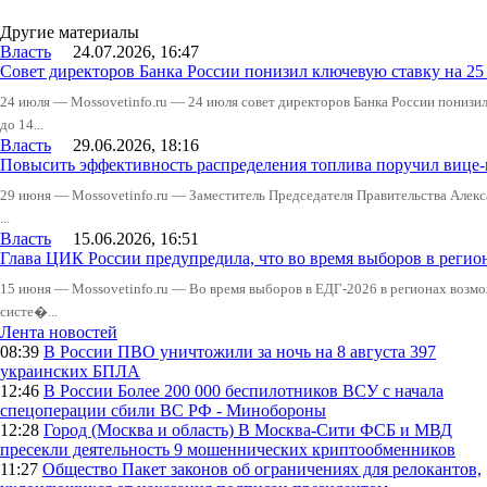
Другие материалы
Власть
24.07.2026, 16:47
Совет директоров Банка России понизил ключевую ставку на 2
24 июля — Mossovetinfo.ru — 24 июля совет директоров Банка России понизи
до 14...
Власть
29.06.2026, 18:16
Повысить эффективность распределения топлива поручил вице
29 июня — Mossovetinfo.ru — Заместитель Председателя Правительства Алекс
...
Власть
15.06.2026, 16:51
Глава ЦИК России предупредила, что во время выборов в реги
15 июня — Mossovetinfo.ru — Во время выборов в ЕДГ-2026 в регионах возмо
систе�...
Лента новостей
08:39
В России
ПВО уничтожили за ночь на 8 августа 397
украинских БПЛА
12:46
В России
Более 200 000 беспилотников ВСУ с начала
спецоперации сбили ВС РФ - Минобороны
12:28
Город (Москва и область)
В Москва-Сити ФСБ и МВД
пресекли деятельность 9 мошеннических криптообменников
11:27
Общество
Пакет законов об ограничениях для релокантов,