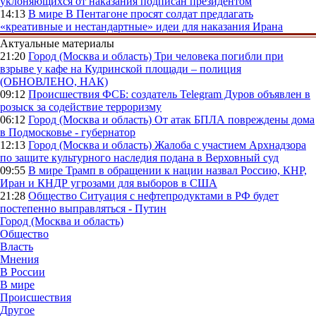
уклоняющихся от наказания подписан президентом
14:13
В мире
В Пентагоне просят солдат предлагать
«креативные и нестандартные» идеи для наказания Ирана
Актуальные материалы
21:20
Город (Москва и область)
Три человека погибли при
взрыве у кафе на Кудринской площади – полиция
(ОБНОВЛЕНО, НАК)
09:12
Происшествия
ФСБ: создатель Telegram Дуров объявлен в
розыск за содействие терроризму
06:12
Город (Москва и область)
От атак БПЛА повреждены дома
в Подмосковье - губернатор
12:13
Город (Москва и область)
Жалоба с участием Архнадзора
по защите культурного наследия подана в Верховный суд
09:55
В мире
Трамп в обращении к нации назвал Россию, КНР,
Иран и КНДР угрозами для выборов в США
21:28
Общество
Ситуация с нефтепродуктами в РФ будет
постепенно выправляться - Путин
Город (Москва и область)
Общество
Власть
Мнения
В России
В мире
Происшествия
Другое