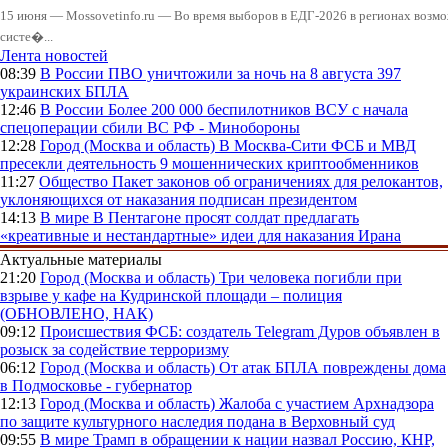
15 июня — Mossovetinfo.ru — Во время выборов в ЕДГ-2026 в регионах возмо
систе�...
Лента новостей
08:39
В России
ПВО уничтожили за ночь на 8 августа 397
украинских БПЛА
12:46
В России
Более 200 000 беспилотников ВСУ с начала
спецоперации сбили ВС РФ - Минобороны
12:28
Город (Москва и область)
В Москва-Сити ФСБ и МВД
пресекли деятельность 9 мошеннических криптообменников
11:27
Общество
Пакет законов об ограничениях для релокантов,
уклоняющихся от наказания подписан президентом
14:13
В мире
В Пентагоне просят солдат предлагать
«креативные и нестандартные» идеи для наказания Ирана
Актуальные материалы
21:20
Город (Москва и область)
Три человека погибли при
взрыве у кафе на Кудринской площади – полиция
(ОБНОВЛЕНО, НАК)
09:12
Происшествия
ФСБ: создатель Telegram Дуров объявлен в
розыск за содействие терроризму
06:12
Город (Москва и область)
От атак БПЛА повреждены дома
в Подмосковье - губернатор
12:13
Город (Москва и область)
Жалоба с участием Архнадзора
по защите культурного наследия подана в Верховный суд
09:55
В мире
Трамп в обращении к нации назвал Россию, КНР,