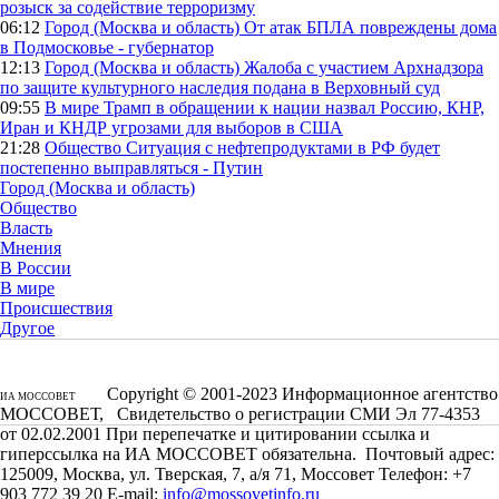
розыск за содействие терроризму
06:12
Город (Москва и область)
От атак БПЛА повреждены дома
в Подмосковье - губернатор
12:13
Город (Москва и область)
Жалоба с участием Архнадзора
по защите культурного наследия подана в Верховный суд
09:55
В мире
Трамп в обращении к нации назвал Россию, КНР,
Иран и КНДР угрозами для выборов в США
21:28
Общество
Ситуация с нефтепродуктами в РФ будет
постепенно выправляться - Путин
Город (Москва и область)
Общество
Власть
Мнения
В России
В мире
Происшествия
Другое
Copyright © 2001-2023 Информационное агентство
ИА МОССОВЕТ
МОССОВЕТ, Свидетельство о регистрации СМИ Эл 77-4353
от 02.02.2001 При перепечатке и цитировании ссылка и
гиперссылка на ИА МОССОВЕТ обязательна. Почтовый адрес:
125009, Москва, ул. Тверская, 7, а/я 71, Моссовет Телефон: +7
903 772 39 20 E-mail:
info@mossovetinfo.ru