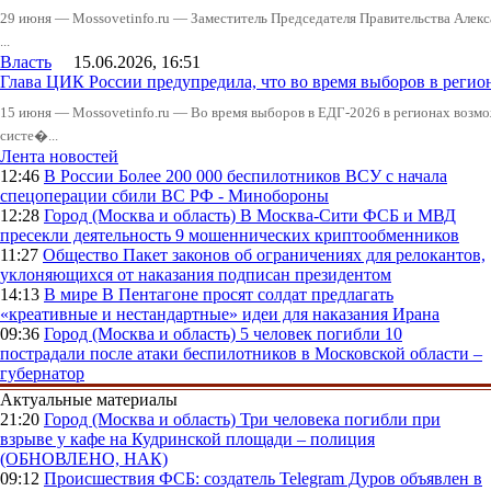
29 июня — Mossovetinfo.ru — Заместитель Председателя Правительства Алекс
...
Власть
15.06.2026, 16:51
Глава ЦИК России предупредила, что во время выборов в реги
15 июня — Mossovetinfo.ru — Во время выборов в ЕДГ-2026 в регионах возмо
систе�...
Лента новостей
12:46
В России
Более 200 000 беспилотников ВСУ с начала
спецоперации сбили ВС РФ - Минобороны
12:28
Город (Москва и область)
В Москва-Сити ФСБ и МВД
пресекли деятельность 9 мошеннических криптообменников
11:27
Общество
Пакет законов об ограничениях для релокантов,
уклоняющихся от наказания подписан президентом
14:13
В мире
В Пентагоне просят солдат предлагать
«креативные и нестандартные» идеи для наказания Ирана
09:36
Город (Москва и область)
5 человек погибли 10
пострадали после атаки беспилотников в Московской области –
губернатор
Актуальные материалы
21:20
Город (Москва и область)
Три человека погибли при
взрыве у кафе на Кудринской площади – полиция
(ОБНОВЛЕНО, НАК)
09:12
Происшествия
ФСБ: создатель Telegram Дуров объявлен в