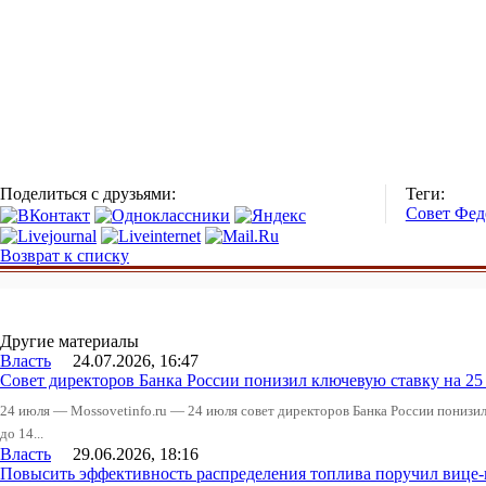
Поделиться с друзьями:
Теги:
Совет Фед
Возврат к списку
Другие материалы
Власть
24.07.2026, 16:47
Совет директоров Банка России понизил ключевую ставку на 2
24 июля — Mossovetinfo.ru — 24 июля совет директоров Банка России понизи
до 14...
Власть
29.06.2026, 18:16
Повысить эффективность распределения топлива поручил вице