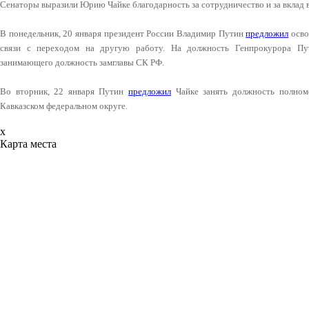
Сенаторы выразили Юрию Чайке благодарность за сотрудничество и за вклад в
В понедельник, 20 января президент России Владимир Путин
предложил
осво
связи с переходом на другую работу. На должность Генпрокурора Пу
занимающего должность замглавы СК РФ.
Во вторник, 22 января Путин
предложил
Чайке занять должность полномо
Кавказском федеральном округе.
x
Карта места