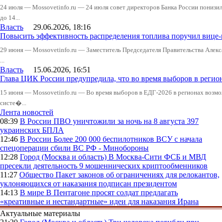
24 июля — Mossovetinfo.ru — 24 июля совет директоров Банка России понизи
до 14...
Власть
29.06.2026, 18:16
Повысить эффективность распределения топлива поручил вице
29 июня — Mossovetinfo.ru — Заместитель Председателя Правительства Алекс
...
Власть
15.06.2026, 16:51
Глава ЦИК России предупредила, что во время выборов в реги
15 июня — Mossovetinfo.ru — Во время выборов в ЕДГ-2026 в регионах возмо
систе�...
Лента новостей
08:39
В России
ПВО уничтожили за ночь на 8 августа 397
украинских БПЛА
12:46
В России
Более 200 000 беспилотников ВСУ с начала
спецоперации сбили ВС РФ - Минобороны
12:28
Город (Москва и область)
В Москва-Сити ФСБ и МВД
пресекли деятельность 9 мошеннических криптообменников
11:27
Общество
Пакет законов об ограничениях для релокантов,
уклоняющихся от наказания подписан президентом
14:13
В мире
В Пентагоне просят солдат предлагать
«креативные и нестандартные» идеи для наказания Ирана
Актуальные материалы