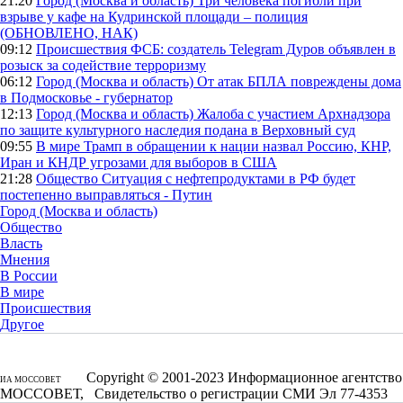
21:20
Город (Москва и область)
Три человека погибли при
взрыве у кафе на Кудринской площади – полиция
(ОБНОВЛЕНО, НАК)
09:12
Происшествия
ФСБ: создатель Telegram Дуров объявлен в
розыск за содействие терроризму
06:12
Город (Москва и область)
От атак БПЛА повреждены дома
в Подмосковье - губернатор
12:13
Город (Москва и область)
Жалоба с участием Архнадзора
по защите культурного наследия подана в Верховный суд
09:55
В мире
Трамп в обращении к нации назвал Россию, КНР,
Иран и КНДР угрозами для выборов в США
21:28
Общество
Ситуация с нефтепродуктами в РФ будет
постепенно выправляться - Путин
Город (Москва и область)
Общество
Власть
Мнения
В России
В мире
Происшествия
Другое
Copyright © 2001-2023 Информационное агентство
ИА МОССОВЕТ
МОССОВЕТ, Свидетельство о регистрации СМИ Эл 77-4353