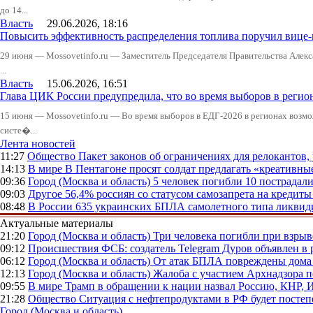
до 14...
Власть
29.06.2026, 18:16
Повысить эффективность распределения топлива поручил вице
29 июня — Mossovetinfo.ru — Заместитель Председателя Правительства Алекс
...
Власть
15.06.2026, 16:51
Глава ЦИК России предупредила, что во время выборов в реги
15 июня — Mossovetinfo.ru — Во время выборов в ЕДГ-2026 в регионах возмо
систе�...
Лента новостей
11:27
Общество
Пакет законов об ограничениях для релокантов
14:13
В мире
В Пентагоне просят солдат предлагать «креативны
09:36
Город (Москва и область)
5 человек погибли 10 пострадал
09:03
Другое
56,4% россиян со статусом самозапрета на кредит
08:48
В России
635 украинских БПЛА самолетного типа ликвиди
Актуальные материалы
21:20
Город (Москва и область)
Три человека погибли при взры
09:12
Происшествия
ФСБ: создатель Telegram Дуров объявлен в 
06:12
Город (Москва и область)
От атак БПЛА повреждены дома 
12:13
Город (Москва и область)
Жалоба с участием Архнадзора п
09:55
В мире
Трамп в обращении к нации назвал Россию, КНР,
21:28
Общество
Ситуация с нефтепродуктами в РФ будет постеп
Город (Москва и область)