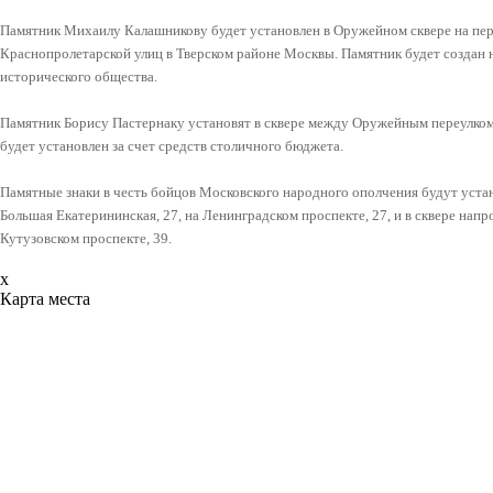
Памятник Михаилу Калашникову будет установлен в Оружейном сквере на пе
Краснопролетарской улиц в Тверском районе Москвы. Памятник будет создан н
исторического общества.
Памятник Борису Пастернаку установят в сквере между Оружейным переулко
будет установлен за счет средств столичного бюджета.
Памятные знаки в честь бойцов Московского народного ополчения будут уста
Большая Екатерининская, 27, на Ленинградском проспекте, 27, и в сквере нап
Кутузовском проспекте, 39.
x
Карта места