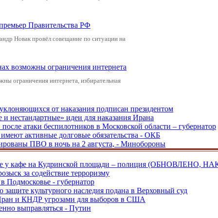
-премьер Правительства РФ
андр Новак провёл совещание по ситуации на
онах возможны ограничения интернета
жны ограничения интернета, избирательная
, уклоняющихся от наказания подписан президентом
е и нестандартные» идеи для наказания Ирана
и после атаки беспилотников в Московской области – губернатор
ы имеют активные долговые обязательства - ОКБ
рованы ПВО в ночь на 2 августа, - Минобороны
ве у кафе на Кудринской площади – полиция (ОБНОВЛЕНО, НА
розыск за содействие терроризму
в Подмосковье - губернатор
о защите культурного наследия подана в Верховный суд
 Иран и КНДР угрозами для выборов в США
енно выправляться - Путин