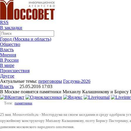
RSS
В закладки
Город (Москва и область)
Общество
Власть
Мнения
В России
В мире
Происшествия
Другое
Актуальные темы:
переговоры
Госдума-2026
Власть
25.05.2016 17:03
В Москве появятся памятники Михаилу Калашникову и Борису 
Теги:
памятники
25 мая. Mossovetinfo,ru - Мосгордума на своем заседании в среду одобрила 
оружейному конструктору Михаилу Калашникову, поэту Борису Пастернаку, а
дивизиям московского народного ополчения.