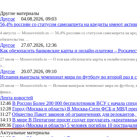
Другие материалы
Другое
04.08.2026, 09:03
56,4% россиян со статусом самозапрета на кредиты имеют актив
4 августа — Mossovetinfo.ru — 56,4% россиян со статусом самозапрета на к
обязательства. ...
Другое
27.07.2026, 12:36
Как обезопасить банковские карты и онлайн-платежи – Роскачес
27 июля — Mossovetinfo.ru — О том как обезопасить карты и онлайн-платежи 
э...
Другое
20.07.2026, 09:10
Испания выиграла чемпионат мира по футболу во второй раз в 
20 июля — Mossovetinfo.ru — Испания выиграла чемпионат мира по футболу, во
финал...
Лента новостей
12:46
В России
Более 200 000 беспилотников ВСУ с начала сп
12:28
Город (Москва и область)
В Москва-Сити ФСБ и МВД прес
11:27
Общество
Пакет законов об ограничениях для релокантов
14:13
В мире
В Пентагоне просят солдат предлагать «креативны
09:36
Город (Москва и область)
5 человек погибли 10 пострадал
Актуальные материалы