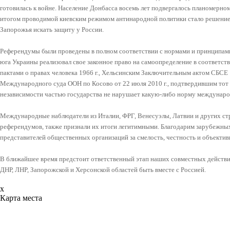
готовилась к войне. Население Донбасса восемь лет подвергалось планомер
итогом проводимой киевским режимом антинародной политики стало решени
Запорожья искать защиту у России.
Референдумы были проведены в полном соответствии с нормами и принципам
юга Украины реализовал свое законное право на самоопределение в соответ
пактами о правах человека 1966 г., Хельсинским Заключительным актом СБСЕ 1
Международного суда ООН по Косово от 22 июля 2010 г., подтвердившим тот 
независимости частью государства не нарушает какую-либо норму междунаро
Международные наблюдатели из Италии, ФРГ, Венесуэлы, Латвии и других стра
референдумов, также признали их итоги легитимными. Благодарим зарубежных
представителей общественных организаций за смелость, честность и объектив
В ближайшее время предстоит ответственный этап наших совместных действ
ДНР, ЛHP, Запорожской и Херсонской областей быть вместе с Россией.
x
Карта места