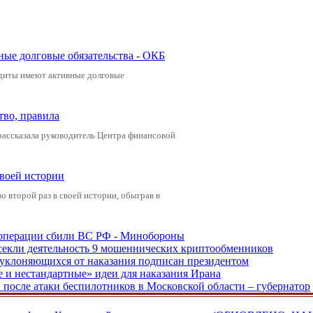
ные долговые обязательства - ОКБ
редиты имеют активные долговые
тво, правила
рассказала руководитель Центра финансовой
своей истории
 второй раз в своей истории, обыграв в
ецоперации сбили ВС РФ - Минобороны
екли деятельность 9 мошеннических криптообменников
, уклоняющихся от наказания подписан президентом
е и нестандартные» идеи для наказания Ирана
и после атаки беспилотников в Московской области – губернатор