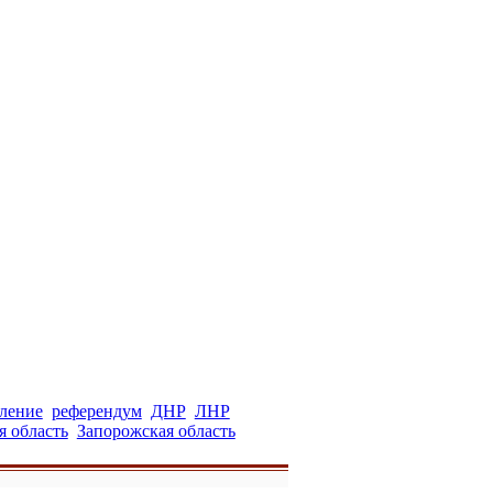
вление
референдум
ДНР
ЛНР
я область
Запорожская область