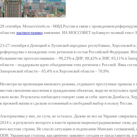
28 сентября. Mossovetinfo.ru - МИД России в связи с проведением референдум
областях
распространил
заявление. ИА МОССОВЕТ публикует полный текст 
23-27 сентября в Донецкой и Луганской народных республиках, Херсонской и
референдумы о вхождении этих регионов в состав Российской Федерации. Ит
большинство проголосовавших – 99,23% в ДНР; 98,42% в ЛНР; 93,11% в Запо
области – поддержали идею объединения этих регионов с Россией. Явка состав
Запорожской области – 85,4% и в Херсонской области – 76,9%.
Несмотря на провокации киевского режима, отдавшего преступные приказы о
местам скопления населения и гражданским объектам, люди не испугались при
свою волю. Результаты плебисцита говорят сами за себя: жители Донбасса, Х
к прежней жизни и сделали осознанный и свободный выбор в пользу России.
Альтернативы у них, по сути, не осталось. Далеко не все на Украине смирилис
2014 г., в результате которого к власти пришли национал-радикальные силы, 
юго-востоке страны. Не спасло ситуацию и подписание Минских соглашений,
ООН. Украинская сторона, как цинично заявляют сегодня ее представители, и н