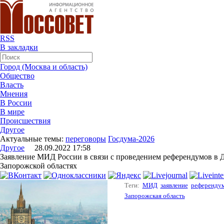
RSS
В закладки
Город (Москва и область)
Общество
Власть
Мнения
В России
В мире
Происшествия
Другое
Актуальные темы:
переговоры
Госдума-2026
Другое
28.09.2022 17:58
Заявление МИД России в связи с проведением референдумов в 
Запорожской областях
Теги:
МИД
заявление
референду
Запорожская область