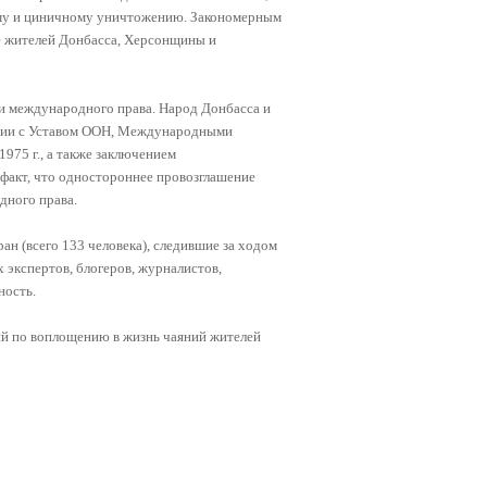
ному и циничному уничтожению. Закономерным
е жителей Донбасса, Херсонщины и
и международного права. Народ Донбасса и
ствии с Уставом ООН, Международными
975 г., а также заключением
факт, что одностороннее провозглашение
дного права.
н (всего 133 человека), следившие за ходом
 экспертов, блогеров, журналистов,
ность.
ий по воплощению в жизнь чаяний жителей