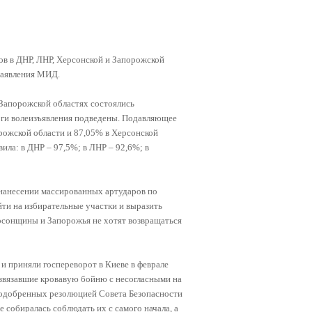
ов в ДНР, ЛНР, Херсонской и Запорожской
Заявления МИД.
 Запорожской областях состоялись
оги волеизъявления подведены. Подавляющее
рожской области и 87,05% в Херсонской
ила: в ДНР – 97,5%; в ЛНР – 92,6%; в
 нанесении массированных артударов по
йти на избирательные участки и выразить
ерсонщины и Запорожья не хотят возвращаться
ь и приняли госпереворот в Киеве в феврале
развязавшие кровавую бойню с несогласными на
 одобренных резолюцией Совета Безопасности
е собиралась соблюдать их с самого начала, а