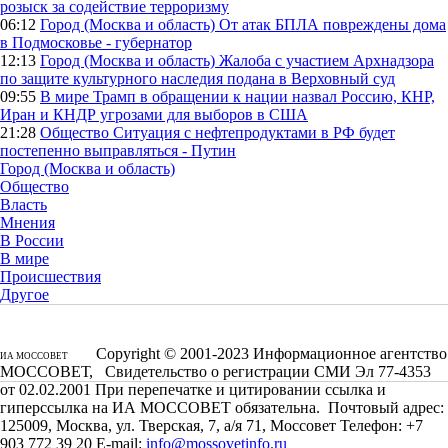
розыск за содействие терроризму
06:12
Город (Москва и область)
От атак БПЛА повреждены дома
в Подмосковье - губернатор
12:13
Город (Москва и область)
Жалоба с участием Архнадзора
по защите культурного наследия подана в Верховный суд
09:55
В мире
Трамп в обращении к нации назвал Россию, КНР,
Иран и КНДР угрозами для выборов в США
21:28
Общество
Ситуация с нефтепродуктами в РФ будет
постепенно выправляться - Путин
Город (Москва и область)
Общество
Власть
Мнения
В России
В мире
Происшествия
Другое
Copyright © 2001-2023 Информационное агентство
ИА МОССОВЕТ
МОССОВЕТ, Свидетельство о регистрации СМИ Эл 77-4353
от 02.02.2001 При перепечатке и цитировании ссылка и
гиперссылка на ИА МОССОВЕТ обязательна. Почтовый адрес:
125009, Москва, ул. Тверская, 7, а/я 71, Моссовет Телефон: +7
903 772 39 20 E-mail:
info@mossovetinfo.ru