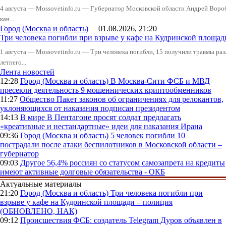
4 августа — Mossovetinfo.ru — Губернатор Московской области Андрей Вор
кан...
Город (Москва и область)
01.08.2026, 21:20
Три человека погибли при взрыве у кафе на Кудринской пло
1 августа — Mossovetinfo.ru — Три человека погибли, 15 получили травмы ра
летнего...
Лента новостей
12:28
Город (Москва и область)
В Москва-Сити ФСБ и МВД
пресекли деятельность 9 мошеннических криптообменников
11:27
Общество
Пакет законов об ограничениях для релокантов,
уклоняющихся от наказания подписан президентом
14:13
В мире
В Пентагоне просят солдат предлагать
«креативные и нестандартные» идеи для наказания Ирана
09:36
Город (Москва и область)
5 человек погибли 10
пострадали после атаки беспилотников в Московской области –
губернатор
09:03
Другое
56,4% россиян со статусом самозапрета на кредиты
имеют активные долговые обязательства - ОКБ
Актуальные материалы
21:20
Город (Москва и область)
Три человека погибли при
взрыве у кафе на Кудринской площади – полиция
(ОБНОВЛЕНО, НАК)
09:12
Происшествия
ФСБ: создатель Telegram Дуров объявлен в