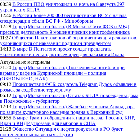
08:39
В России
ПВО уничтожили за ночь на 8 августа 397
украинских БПЛА
12:46
В России
Более 200 000 беспилотников ВСУ с начала
спецоперации сбили ВС РФ - Минобороны
12:28
Город (Москва и область)
В Москва-Сити ФСБ и МВД
пресекли деятельность 9 мошеннических криптообменников
11:27
Общество
Пакет законов об ограничениях для релокантов,
уклоняющихся от наказания подписан президентом
14:13
В мире
В Пентагоне просят солдат предлагать
«креативные и нестандартные» идеи для наказания Ирана
Актуальные материалы
21:20
Город (Москва и область)
Три человека погибли при
взрыве у кафе на Кудринской площади – полиция
(ОБНОВЛЕНО, НАК)
09:12
Происшествия
ФСБ: создатель Telegram Дуров объявлен в
розыск за содействие терроризму
06:12
Город (Москва и область)
От атак БПЛА повреждены дома
в Подмосковье - губернатор
12:13
Город (Москва и область)
Жалоба с участием Архнадзора
по защите культурного наследия подана в Верховный суд
09:55
В мире
Трамп в обращении к нации назвал Россию, КНР,
Иран и КНДР угрозами для выборов в США
21:28
Общество
Ситуация с нефтепродуктами в РФ будет
постепенно выправляться - Путин