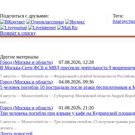
Поделиться с друзьями:
Теги:
благоустр
Возврат к списку
Другие материалы
Город (Москва и область)
07.08.2026, 12:28
В Москва-Сити ФСБ и МВД пресекли деятельность 9 мошеннич
7 августа — Mossovetinfo.ru — Федеральной службой безопасности Российско
Город (Москва и область)
04.08.2026, 09:36
5 человек погибли 10 пострадали после атаки беспилотников в 
4 августа — Mossovetinfo.ru — Губернатор Московской области Андрей Вор
кан...
Город (Москва и область)
01.08.2026, 21:20
Три человека погибли при взрыве у кафе на Кудринской пло
1 августа — Mossovetinfo.ru — Три человека погибли, 15 получили травмы ра
летнего...
Лента новостей