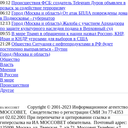
09:12
Происшествия
ФСБ: создатель Telegram Дуров объявлен в
розыск за содействие терроризму
06:12
Город (Москва и область)
От атак БПЛА повреждены дома
в Подмосковье - губернатор
12:13
Город (Москва и область)
Жалоба с участием Архнадзора
по защите культурного наследия подана в Верховный суд
09:55
В мире
Трамп в обращении к нации назвал Россию, КНР,
Иран и КНДР угрозами для выборов в США
21:28
Общество
Ситуация с нефтепродуктами в РФ будет
постепенно выправляться - Путин
Город (Москва и область)
Общество
Власть
Мнения
В России
В мире
Происшествия
Другое
Copyright © 2001-2023 Информационное агентство
ИА МОССОВЕТ
МОССОВЕТ, Свидетельство о регистрации СМИ Эл 77-4353
от 02.02.2001 При перепечатке и цитировании ссылка и
гиперссылка на ИА МОССОВЕТ обязательна. Почтовый адрес:
125009, Москва, ул. Тверская, 7, а/я 71, Моссовет Телефон: +7