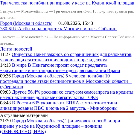
Три человека погибли при взрыве у кафе на Кудринской пло
1 августа — Mossovetinfo.ru — Три человека погибли, 15 получили травмы ра
летнего...
Город (Москва и область)
01.08.2026, 15:43
780 БПЛА сбиты на подлете к Москве в июле - Собянин
1 августа — Mossovetinfo.ru — По информации мэра Москвы Сергея Собянина,
летели...
Лента новостей
11:27
Общество
Пакет законов об ограничениях для релокантов,
уклоняющихся от наказания подписан президентом
14:13
В мире
В Пентагоне просят солдат предлагать
«креативные и нестандартные» идеи для наказания Ирана
09:36
Город (Москва и область)
5 человек погибли 10
пострадали после атаки беспилотников в Московской области –
губернатор
09:03
Другое
56,4% россиян со статусом самозапрета на кредиты
имеют активные долговые обязательства - ОКБ
08:48
В России
635 украинских БПЛА самолетного типа
ликвидированы ПВО в ночь на 2 августа, - Минобороны
Актуальные материалы
21:20
Город (Москва и область)
Три человека погибли при
взрыве у кафе на Кудринской площади – полиция
(ОБНОВЛЕНО, НАК)