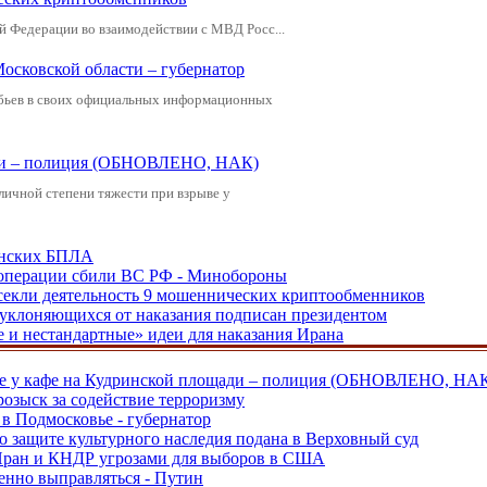
й Федерации во взаимодействии с МВД Росс...
Московской области – губернатор
обьев в своих официальных информационных
щади – полиция (ОБНОВЛЕНО, НАК)
зличной степени тяжести при взрыве у
аинских БПЛА
ецоперации сбили ВС РФ - Минобороны
екли деятельность 9 мошеннических криптообменников
, уклоняющихся от наказания подписан президентом
е и нестандартные» идеи для наказания Ирана
ве у кафе на Кудринской площади – полиция (ОБНОВЛЕНО, НА
розыск за содействие терроризму
в Подмосковье - губернатор
о защите культурного наследия подана в Верховный суд
 Иран и КНДР угрозами для выборов в США
енно выправляться - Путин