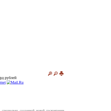
рд рублей
 специально созданной новой госкомпании.