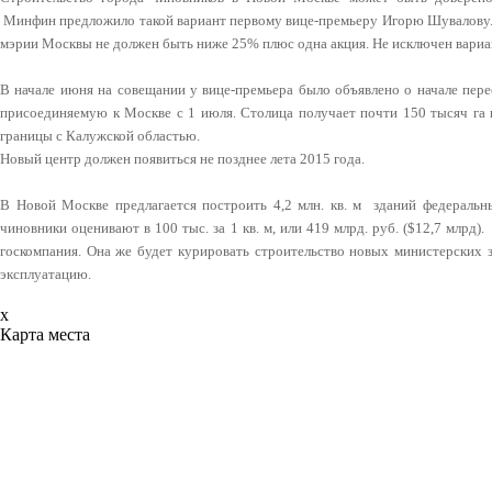
Минфин предложило такой вариант первому вице-премьеру Игорю Шувалову. 
мэрии Москвы не должен быть ниже 25% плюс одна акция. Не исключен вариан
В начале июня на совещании у вице-премьера было объявлено о начале пере
присоединяемую к Москве с 1 июля. Столица получает почти 150 тысяч га 
границы с Калужской областью.
Новый центр должен появиться не позднее лета 2015 года.
В Новой Москве предлагается построить 4,2 млн. кв. м зданий федеральн
чиновники оценивают в 100 тыс. за 1 кв. м, или 419 млрд. руб. ($12,7 млрд
госкомпания. Она же будет курировать строительство новых министерских з
эксплуатацию.
x
Карта места