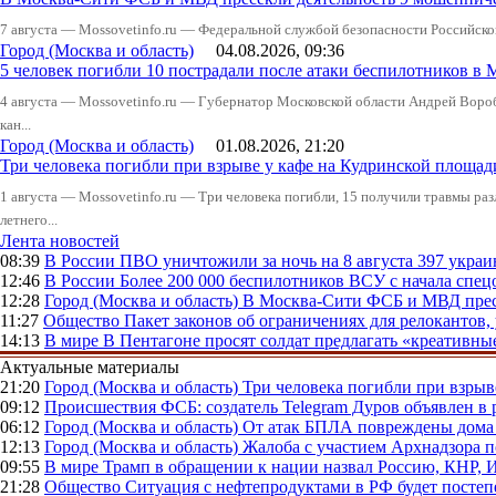
7 августа — Mossovetinfo.ru — Федеральной службой безопасности Российско
Город (Москва и область)
04.08.2026, 09:36
5 человек погибли 10 пострадали после атаки беспилотников в 
4 августа — Mossovetinfo.ru — Губернатор Московской области Андрей Вор
кан...
Город (Москва и область)
01.08.2026, 21:20
Три человека погибли при взрыве у кафе на Кудринской пло
1 августа — Mossovetinfo.ru — Три человека погибли, 15 получили травмы ра
летнего...
Лента новостей
08:39
В России
ПВО уничтожили за ночь на 8 августа 397 укр
12:46
В России
Более 200 000 беспилотников ВСУ с начала сп
12:28
Город (Москва и область)
В Москва-Сити ФСБ и МВД прес
11:27
Общество
Пакет законов об ограничениях для релокантов
14:13
В мире
В Пентагоне просят солдат предлагать «креативны
Актуальные материалы
21:20
Город (Москва и область)
Три человека погибли при взры
09:12
Происшествия
ФСБ: создатель Telegram Дуров объявлен в 
06:12
Город (Москва и область)
От атак БПЛА повреждены дома 
12:13
Город (Москва и область)
Жалоба с участием Архнадзора п
09:55
В мире
Трамп в обращении к нации назвал Россию, КНР,
21:28
Общество
Ситуация с нефтепродуктами в РФ будет постеп