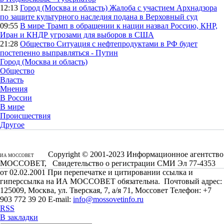
12:13
Город (Москва и область)
Жалоба с участием Архнадзора
по защите культурного наследия подана в Верховный суд
09:55
В мире
Трамп в обращении к нации назвал Россию, КНР,
Иран и КНДР угрозами для выборов в США
21:28
Общество
Ситуация с нефтепродуктами в РФ будет
постепенно выправляться - Путин
Город (Москва и область)
Общество
Власть
Мнения
В России
В мире
Происшествия
Другое
Copyright © 2001-2023 Информационное агентство
ИА МОССОВЕТ
МОССОВЕТ, Свидетельство о регистрации СМИ Эл 77-4353
от 02.02.2001 При перепечатке и цитировании ссылка и
гиперссылка на ИА МОССОВЕТ обязательна. Почтовый адрес:
125009, Москва, ул. Тверская, 7, а/я 71, Моссовет Телефон: +7
903 772 39 20 E-mail:
info@mossovetinfo.ru
RSS
В закладки