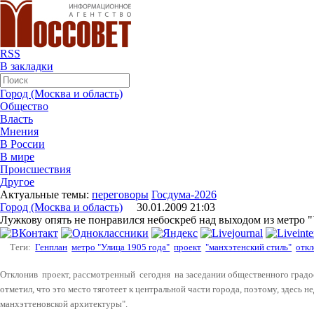
RSS
В закладки
Город (Москва и область)
Общество
Власть
Мнения
В России
В мире
Происшествия
Другое
Актуальные темы:
переговоры
Госдума-2026
Город (Москва и область)
30.01.2009 21:03
Лужкову опять не понравился небоскреб над выходом из метро "
Теги:
Генплан
метро "Улица 1905 года"
проект
"манхэтенский стиль"
отк
Отклонив
проект, рассмотренный
сегодня
на заседании общественного град
отметил, что это место тяготеет к центральной части города, поэтому, здесь
манхэттеновской архитектуры".