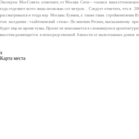
Эксперты
МосСовета
отмечают, от Москва
Сити – «оазиса
манхэттеновског
года отделяют всего лишь несколько сот метров… Следует отметить, что в
20
рассматривался и тогда мэр
Москвы Лужков, а
также глава
стройкомплеква Вл
том
заседании - «хайтековский
стиль». По мнению Ресина, высказанному
при
будет пир во время чумы, Проект не вписывается в сложившуюся архитектурн
высотки размещается
в непосредственной
близости от малоэтажных домов
н
x
Карта места