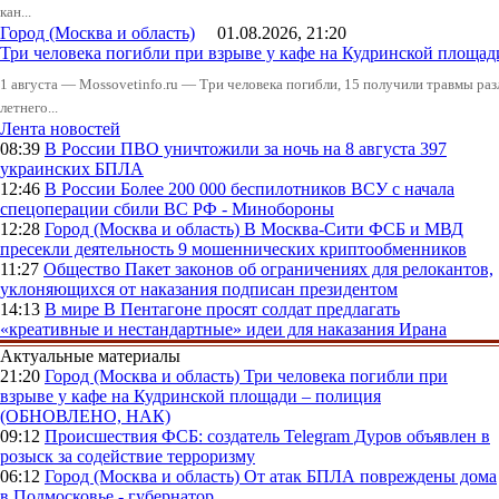
кан...
Город (Москва и область)
01.08.2026, 21:20
Три человека погибли при взрыве у кафе на Кудринской пло
1 августа — Mossovetinfo.ru — Три человека погибли, 15 получили травмы ра
летнего...
Лента новостей
08:39
В России
ПВО уничтожили за ночь на 8 августа 397
украинских БПЛА
12:46
В России
Более 200 000 беспилотников ВСУ с начала
спецоперации сбили ВС РФ - Минобороны
12:28
Город (Москва и область)
В Москва-Сити ФСБ и МВД
пресекли деятельность 9 мошеннических криптообменников
11:27
Общество
Пакет законов об ограничениях для релокантов,
уклоняющихся от наказания подписан президентом
14:13
В мире
В Пентагоне просят солдат предлагать
«креативные и нестандартные» идеи для наказания Ирана
Актуальные материалы
21:20
Город (Москва и область)
Три человека погибли при
взрыве у кафе на Кудринской площади – полиция
(ОБНОВЛЕНО, НАК)
09:12
Происшествия
ФСБ: создатель Telegram Дуров объявлен в
розыск за содействие терроризму
06:12
Город (Москва и область)
От атак БПЛА повреждены дома
в Подмосковье - губернатор