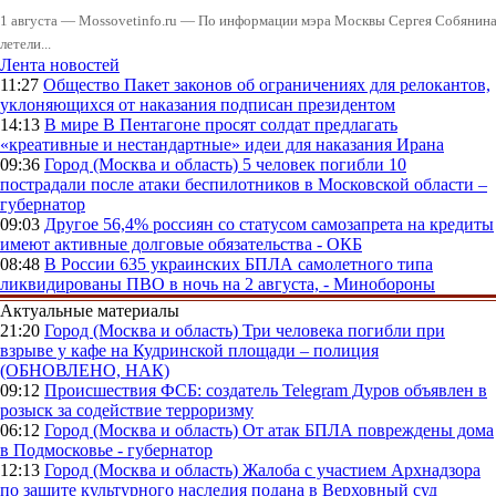
1 августа — Mossovetinfo.ru — По информации мэра Москвы Сергея Собянина,
летели...
Лента новостей
11:27
Общество
Пакет законов об ограничениях для релокантов,
уклоняющихся от наказания подписан президентом
14:13
В мире
В Пентагоне просят солдат предлагать
«креативные и нестандартные» идеи для наказания Ирана
09:36
Город (Москва и область)
5 человек погибли 10
пострадали после атаки беспилотников в Московской области –
губернатор
09:03
Другое
56,4% россиян со статусом самозапрета на кредиты
имеют активные долговые обязательства - ОКБ
08:48
В России
635 украинских БПЛА самолетного типа
ликвидированы ПВО в ночь на 2 августа, - Минобороны
Актуальные материалы
21:20
Город (Москва и область)
Три человека погибли при
взрыве у кафе на Кудринской площади – полиция
(ОБНОВЛЕНО, НАК)
09:12
Происшествия
ФСБ: создатель Telegram Дуров объявлен в
розыск за содействие терроризму
06:12
Город (Москва и область)
От атак БПЛА повреждены дома
в Подмосковье - губернатор
12:13
Город (Москва и область)
Жалоба с участием Архнадзора
по защите культурного наследия подана в Верховный суд