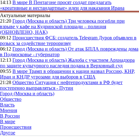
14:13
В мире
В Пентагоне просят солдат предлагать
«креативные и нестандартные» идеи для наказания Ирана
Актуальные материалы
21:20
Город (Москва и область)
Три человека погибли при
взрыве у кафе на Кудринской площади – полиция
(ОБНОВЛЕНО, НАК)
09:12
Происшествия
ФСБ: создатель Telegram Дуров объявлен в
розыск за содействие терроризму
06:12
Город (Москва и область)
От атак БПЛА повреждены дома
в Подмосковье - губернатор
12:13
Город (Москва и область)
Жалоба с участием Архнадзора
по защите культурного наследия подана в Верховный суд
09:55
В мире
Трамп в обращении к нации назвал Россию, КНР,
Иран и КНДР угрозами для выборов в США
21:28
Общество
Ситуация с нефтепродуктами в РФ будет
постепенно выправляться - Путин
Город (Москва и область)
Общество
Власть
Мнения
В России
В мире
Происшествия
Другое