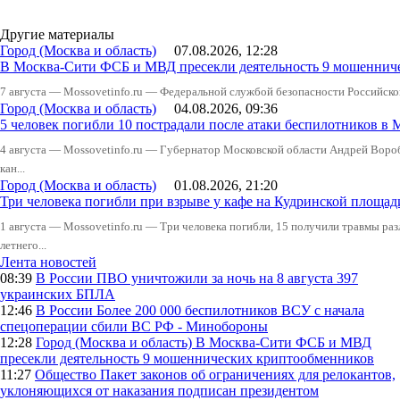
Другие материалы
Город (Москва и область)
07.08.2026, 12:28
В Москва-Сити ФСБ и МВД пресекли деятельность 9 мошеннич
7 августа — Mossovetinfo.ru — Федеральной службой безопасности Российско
Город (Москва и область)
04.08.2026, 09:36
5 человек погибли 10 пострадали после атаки беспилотников в 
4 августа — Mossovetinfo.ru — Губернатор Московской области Андрей Вор
кан...
Город (Москва и область)
01.08.2026, 21:20
Три человека погибли при взрыве у кафе на Кудринской пло
1 августа — Mossovetinfo.ru — Три человека погибли, 15 получили травмы ра
летнего...
Лента новостей
08:39
В России
ПВО уничтожили за ночь на 8 августа 397
украинских БПЛА
12:46
В России
Более 200 000 беспилотников ВСУ с начала
спецоперации сбили ВС РФ - Минобороны
12:28
Город (Москва и область)
В Москва-Сити ФСБ и МВД
пресекли деятельность 9 мошеннических криптообменников
11:27
Общество
Пакет законов об ограничениях для релокантов,
уклоняющихся от наказания подписан президентом