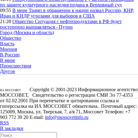
по защите культурного наследия подана в Верховный суд
09:55
В мире
Трамп в обращении к нации назвал Россию, КНР,
Иран и КНДР угрозами для выборов в США
21:28
Общество
Ситуация с нефтепродуктами в РФ будет
постепенно выправляться - Путин
Город (Москва и область)
Общество
Власть
Мнения
В России
В мире
Происшествия
Другое
Copyright © 2001-2023 Информационное агентство
ИА МОССОВЕТ
МОССОВЕТ, Свидетельство о регистрации СМИ Эл 77-4353
от 02.02.2001 При перепечатке и цитировании ссылка и
гиперссылка на ИА МОССОВЕТ обязательна. Почтовый адрес:
125009, Москва, ул. Тверская, 7, а/я 71, Моссовет Телефон: +7
903 772 39 20 E-mail:
info@mossovetinfo.ru
RSS
В закладки