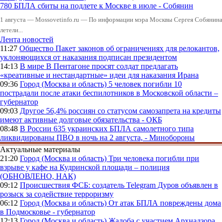
780 БПЛА сбиты на подлете к Москве в июле - Собянин
1 августа — Mossovetinfo.ru — По информации мэра Москвы Сергея Собянина,
летели...
Лента новостей
11:27
Общество
Пакет законов об ограничениях для релокантов,
уклоняющихся от наказания подписан президентом
14:13
В мире
В Пентагоне просят солдат предлагать
«креативные и нестандартные» идеи для наказания Ирана
09:36
Город (Москва и область)
5 человек погибли 10
пострадали после атаки беспилотников в Московской области –
губернатор
09:03
Другое
56,4% россиян со статусом самозапрета на кредиты
имеют активные долговые обязательства - ОКБ
08:48
В России
635 украинских БПЛА самолетного типа
ликвидированы ПВО в ночь на 2 августа, - Минобороны
Актуальные материалы
21:20
Город (Москва и область)
Три человека погибли при
взрыве у кафе на Кудринской площади – полиция
(ОБНОВЛЕНО, НАК)
09:12
Происшествия
ФСБ: создатель Telegram Дуров объявлен в
розыск за содействие терроризму
06:12
Город (Москва и область)
От атак БПЛА повреждены дома
в Подмосковье - губернатор
12:13
Город (Москва и область)
Жалоба с участием Архнадзора