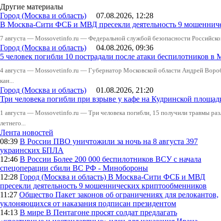
Другие материалы
Город (Москва и область)
07.08.2026, 12:28
В Москва-Сити ФСБ и МВД пресекли деятельность 9 мошеннич
7 августа — Mossovetinfo.ru — Федеральной службой безопасности Российско
Город (Москва и область)
04.08.2026, 09:36
5 человек погибли 10 пострадали после атаки беспилотников в 
4 августа — Mossovetinfo.ru — Губернатор Московской области Андрей Вор
кан...
Город (Москва и область)
01.08.2026, 21:20
Три человека погибли при взрыве у кафе на Кудринской пло
1 августа — Mossovetinfo.ru — Три человека погибли, 15 получили травмы ра
летнего...
Лента новостей
08:39
В России
ПВО уничтожили за ночь на 8 августа 397
украинских БПЛА
12:46
В России
Более 200 000 беспилотников ВСУ с начала
спецоперации сбили ВС РФ - Минобороны
12:28
Город (Москва и область)
В Москва-Сити ФСБ и МВД
пресекли деятельность 9 мошеннических криптообменников
11:27
Общество
Пакет законов об ограничениях для релокантов,
уклоняющихся от наказания подписан президентом
14:13
В мире
В Пентагоне просят солдат предлагать