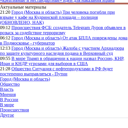
«креативные и нестандартные» идеи для наказания Ирана
Актуальные материалы
21:20
Город (Москва и область)
Три человека погибли при
взрыве у кафе на Кудринской площади – полиция
(ОБНОВЛЕНО, НАК)
09:12
Происшествия
ФСБ: создатель Telegram Дуров объявлен в
розыск за содействие терроризму
06:12
Город (Москва и область)
От атак БПЛА повреждены дома
в Подмосковье - губернатор
12:13
Город (Москва и область)
Жалоба с участием Архнадзора
по защите культурного наследия подана в Верховный суд
09:55
В мире
Трамп в обращении к нации назвал Россию, КНР,
Иран и КНДР угрозами для выборов в США
21:28
Общество
Ситуация с нефтепродуктами в РФ будет
постепенно выправляться - Путин
Город (Москва и область)
Общество
Власть
Мнения
В России
В мире
Происшествия
Другое