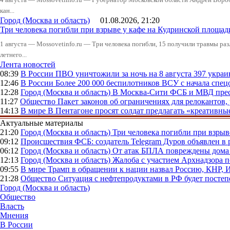
кан...
Город (Москва и область)
01.08.2026, 21:20
Три человека погибли при взрыве у кафе на Кудринской пло
1 августа — Mossovetinfo.ru — Три человека погибли, 15 получили травмы ра
летнего...
Лента новостей
08:39
В России
ПВО уничтожили за ночь на 8 августа 397 укр
12:46
В России
Более 200 000 беспилотников ВСУ с начала сп
12:28
Город (Москва и область)
В Москва-Сити ФСБ и МВД прес
11:27
Общество
Пакет законов об ограничениях для релокантов
14:13
В мире
В Пентагоне просят солдат предлагать «креативны
Актуальные материалы
21:20
Город (Москва и область)
Три человека погибли при взры
09:12
Происшествия
ФСБ: создатель Telegram Дуров объявлен в 
06:12
Город (Москва и область)
От атак БПЛА повреждены дома 
12:13
Город (Москва и область)
Жалоба с участием Архнадзора п
09:55
В мире
Трамп в обращении к нации назвал Россию, КНР,
21:28
Общество
Ситуация с нефтепродуктами в РФ будет постеп
Город (Москва и область)
Общество
Власть
Мнения
В России