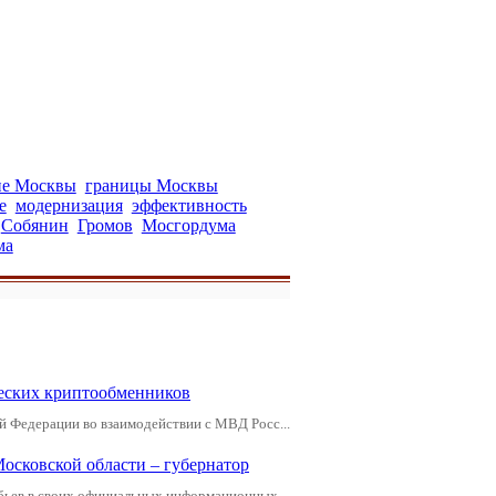
ие Москвы
границы Москвы
е
модернизация
эффективность
Собянин
Громов
Мосгордума
ма
еских криптообменников
й Федерации во взаимодействии с МВД Росс...
Московской области – губернатор
обьев в своих официальных информационных