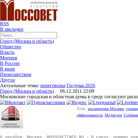
RSS
В закладки
Город (Москва и область)
Общество
Власть
Мнения
В России
В мире
Происшествия
Другое
Актуальные темы:
переговоры
Госдума-2026
Город (Москва и область)
06.12.2011 22:09
Московские городская и областная думы в среду согласуют ра
Теги:
расширение Москвы
грани
эффективность
Медведев
Собяни
6 декабря, Москва, MOSSOVETINFO.RU – В среду, помимо оче