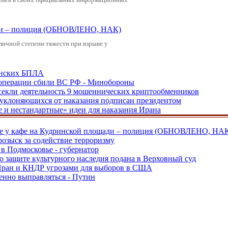
щади – полиция (ОБНОВЛЕНО, НАК)
зличной степени тяжести при взрыве у
аинских БПЛА
ецоперации сбили ВС РФ - Минобороны
екли деятельность 9 мошеннических криптообменников
, уклоняющихся от наказания подписан президентом
е и нестандартные» идеи для наказания Ирана
ве у кафе на Кудринской площади – полиция (ОБНОВЛЕНО, НА
розыск за содействие терроризму
в Подмосковье - губернатор
о защите культурного наследия подана в Верховный суд
 Иран и КНДР угрозами для выборов в США
енно выправляться - Путин