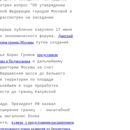
мотрен вопрос
"Об утверждении
кой Федерации городом Москвой и
рассмотрен на заседании
ервые публично озвучено 17 июня
Дмитрий
го экономического форума.
рения границ Москвы
путем создания
представили
вья Борис Громов
вы и Подмосковья
и дальнейшему
рриторию Москвы за счет
Варшавским шоссе до Большого
е территория по площади
ьнейшем в ходе проработки
ести до границ Калужской
ади, Президент РФ назвал
расширение границ - масштабной
ь мегаполис более
в связи с предстоящим расширением
ента,
генерального плана развития до бюджетных