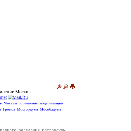
сширение Москвы
цы Москвы
соглашение
модернизация
н
Громов
Мосгордума
Мособлдума
редного заседания Мосгордумы,