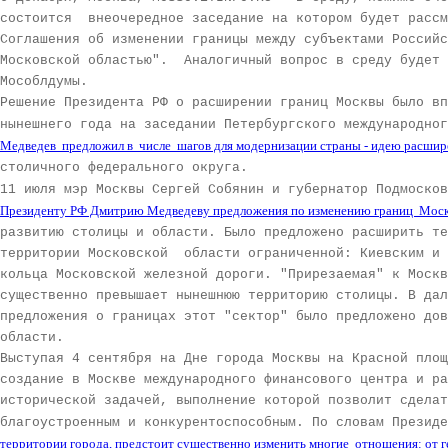
состоится
внеочередное заседание на котором будет расс
Соглашения об изменении границы между субъектами Российс
Московской областью"
.
Аналогичный вопрос в среду будет 
Мособлдумы.
Решение Президента РФ о расширении границ Москвы было вп
нынешнего года на заседании Петербургского международно
Медведев предложил в числе шагов для модернизации страны - идею расши
столичного федерального округа.
11 июля мэр Москвы Сергей Собянин и губернатор Подмоско
Президенту РФ Дмитрию Медведеву предложения по изменению границ Моск
развитию столицы и области. Было предложено расширить те
территории Московской области ограниченной: Киевским и 
кольца Московской железной дороги. "Прирезаемая" к Москв
существенно превышает нынешнюю территорию столицы. В дал
предложения о границах этот "сектор"
было предложено дов
области.
Выступая 4 сентября на Дне города Москвы на Красной площ
создание в Москве международного финансового центра и 
исторической задачей, выполнение которой позволит сделат
благоустроенным и конкурентоспособным. По словам Презид
территории города, предстоит существенно изменить многие отношения: от 