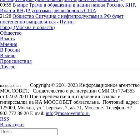
09:55
В мире
Трамп в обращении к нации назвал Россию, КНР,
Иран и КНДР угрозами для выборов в США
21:28
Общество
Ситуация с нефтепродуктами в РФ будет
постепенно выправляться - Путин
Город (Москва и область)
Общество
Власть
Мнения
В России
В мире
Происшествия
Другое
Copyright © 2001-2023 Информационное агентство
ИА МОССОВЕТ
МОССОВЕТ, Свидетельство о регистрации СМИ Эл 77-4353
от 02.02.2001 При перепечатке и цитировании ссылка и
гиперссылка на ИА МОССОВЕТ обязательна. Почтовый адрес:
125009, Москва, ул. Тверская, 7, а/я 71, Моссовет Телефон: +7
903 772 39 20 E-mail:
info@mossovetinfo.ru
RSS
В закладки