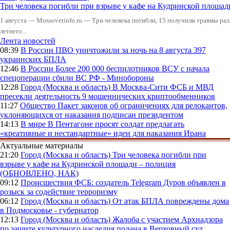
Три человека погибли при взрыве у кафе на Кудринской пло
1 августа — Mossovetinfo.ru — Три человека погибли, 15 получили травмы ра
летнего...
Лента новостей
08:39
В России
ПВО уничтожили за ночь на 8 августа 397
украинских БПЛА
12:46
В России
Более 200 000 беспилотников ВСУ с начала
спецоперации сбили ВС РФ - Минобороны
12:28
Город (Москва и область)
В Москва-Сити ФСБ и МВД
пресекли деятельность 9 мошеннических криптообменников
11:27
Общество
Пакет законов об ограничениях для релокантов,
уклоняющихся от наказания подписан президентом
14:13
В мире
В Пентагоне просят солдат предлагать
«креативные и нестандартные» идеи для наказания Ирана
Актуальные материалы
21:20
Город (Москва и область)
Три человека погибли при
взрыве у кафе на Кудринской площади – полиция
(ОБНОВЛЕНО, НАК)
09:12
Происшествия
ФСБ: создатель Telegram Дуров объявлен в
розыск за содействие терроризму
06:12
Город (Москва и область)
От атак БПЛА повреждены дома
в Подмосковье - губернатор
12:13
Город (Москва и область)
Жалоба с участием Архнадзора
по защите культурного наследия подана в Верховный суд