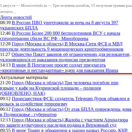
1 августа — Mossovetinfo.ru — Три человека погибли, 15 получили травмы ра
летнего...
Лента новостей
08:39
В России
ПВО уничтожили за ночь на 8 августа 397
украинских БПЛА
12:46
В России
Более 200 000 беспилотников ВСУ с начала
спецоперации сбили ВС РФ - Минобороны
12:28
Город (Москва и область)
В Москва-Сити ФСБ и МВД
пресекли деятельность 9 мошеннических криптообменников
11:27
Общество
Пакет законов об ограничениях для релокантов,
уклоняющихся от наказания подписан президентом
14:13
В мире
В Пентагоне просят солдат предлагать
«креативные и нестандартные» идеи для наказания Ирана
Актуальные материалы
21:20
Город (Москва и область)
Три человека погибли при
взрыве у кафе на Кудринской площади – полиция
(ОБНОВЛЕНО, НАК)
09:12
Происшествия
ФСБ: создатель Telegram Дуров объявлен в
розыск за содействие терроризму
06:12
Город (Москва и область)
От атак БПЛА повреждены дома
в Подмосковье - губернатор
12:13
Город (Москва и область)
Жалоба с участием Архнадзора
по защите культурного наследия подана в Верховный суд
09:55
В мире
Трамп в обращении к нации назвал Россию, КНР,