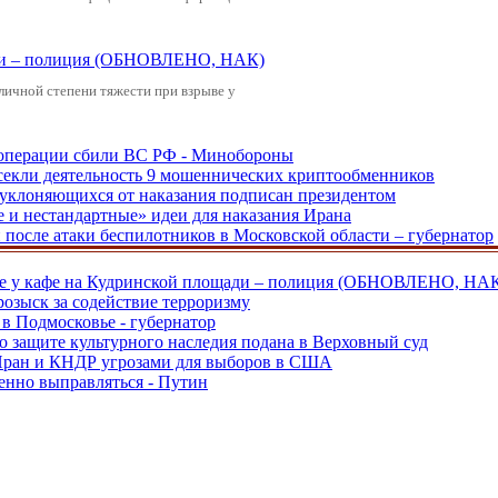
щади – полиция (ОБНОВЛЕНО, НАК)
зличной степени тяжести при взрыве у
ецоперации сбили ВС РФ - Минобороны
екли деятельность 9 мошеннических криптообменников
, уклоняющихся от наказания подписан президентом
е и нестандартные» идеи для наказания Ирана
и после атаки беспилотников в Московской области – губернатор
ве у кафе на Кудринской площади – полиция (ОБНОВЛЕНО, НА
розыск за содействие терроризму
в Подмосковье - губернатор
о защите культурного наследия подана в Верховный суд
 Иран и КНДР угрозами для выборов в США
енно выправляться - Путин