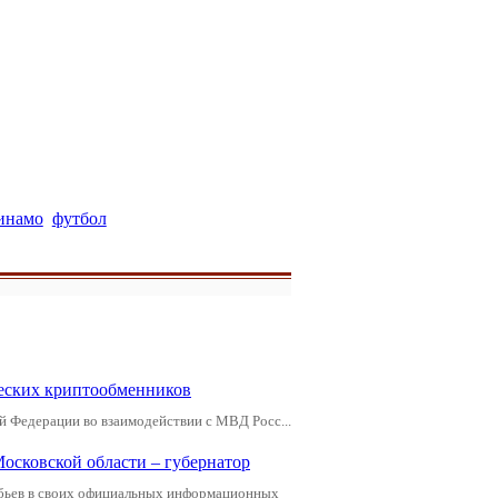
инамо
футбол
еских криптообменников
й Федерации во взаимодействии с МВД Росс...
Московской области – губернатор
обьев в своих официальных информационных