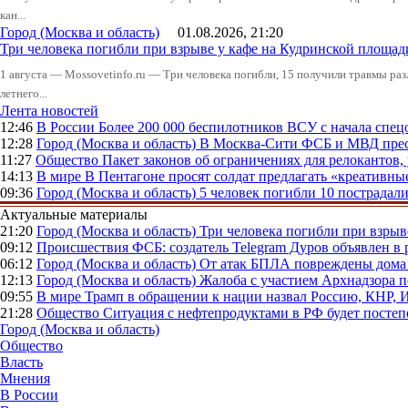
кан...
Город (Москва и область)
01.08.2026, 21:20
Три человека погибли при взрыве у кафе на Кудринской пло
1 августа — Mossovetinfo.ru — Три человека погибли, 15 получили травмы ра
летнего...
Лента новостей
12:46
В России
Более 200 000 беспилотников ВСУ с начала сп
12:28
Город (Москва и область)
В Москва-Сити ФСБ и МВД прес
11:27
Общество
Пакет законов об ограничениях для релокантов
14:13
В мире
В Пентагоне просят солдат предлагать «креативны
09:36
Город (Москва и область)
5 человек погибли 10 пострадал
Актуальные материалы
21:20
Город (Москва и область)
Три человека погибли при взры
09:12
Происшествия
ФСБ: создатель Telegram Дуров объявлен в 
06:12
Город (Москва и область)
От атак БПЛА повреждены дома 
12:13
Город (Москва и область)
Жалоба с участием Архнадзора п
09:55
В мире
Трамп в обращении к нации назвал Россию, КНР,
21:28
Общество
Ситуация с нефтепродуктами в РФ будет постеп
Город (Москва и область)
Общество
Власть
Мнения
В России