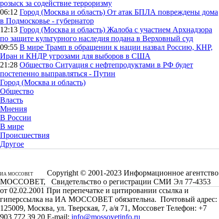
розыск за содействие терроризму
06:12
Город (Москва и область)
От атак БПЛА повреждены дома
в Подмосковье - губернатор
12:13
Город (Москва и область)
Жалоба с участием Архнадзора
по защите культурного наследия подана в Верховный суд
09:55
В мире
Трамп в обращении к нации назвал Россию, КНР,
Иран и КНДР угрозами для выборов в США
21:28
Общество
Ситуация с нефтепродуктами в РФ будет
постепенно выправляться - Путин
Город (Москва и область)
Общество
Власть
Мнения
В России
В мире
Происшествия
Другое
Copyright © 2001-2023 Информационное агентство
ИА МОССОВЕТ
МОССОВЕТ, Свидетельство о регистрации СМИ Эл 77-4353
от 02.02.2001 При перепечатке и цитировании ссылка и
гиперссылка на ИА МОССОВЕТ обязательна. Почтовый адрес:
125009, Москва, ул. Тверская, 7, а/я 71, Моссовет Телефон: +7
903 772 39 20 E-mail:
info@mossovetinfo.ru