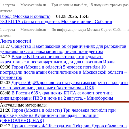
1 августа — Mossovetinfo.ru — Три человека погибли, 15 получили травмы ра
летнего...
Город (Москва и область)
01.08.2026, 15:43
780 БПЛА сбиты на подлете к Москве в июле - Собянин
1 августа — Mossovetinfo.ru — По информации мэра Москвы Сергея Собянина,
летели...
Лента новостей
11:27
Общество
Пакет законов об ограничениях для релокантов,
уклоняющихся от наказания подписан президентом
14:13
В мире
В Пентагоне просят солдат предлагать
«креативные и нестандартные» идеи для наказания Ирана
09:36
Город (Москва и область)
5 человек погибли 10
пострадали после атаки беспилотников в Московской области –
губернатор
09:03
Другое
56,4% россиян со статусом самозапрета на кредиты
имеют активные долговые обязательства - ОКБ
08:48
В России
635 украинских БПЛА самолетного типа
ликвидированы ПВО в ночь на 2 августа, - Минобороны
Актуальные материалы
21:20
Город (Москва и область)
Три человека погибли при
взрыве у кафе на Кудринской площади – полиция
(ОБНОВЛЕНО, НАК)
09:12
Происшествия
ФСБ: создатель Telegram Дуров объявлен в