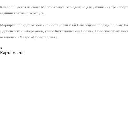
Как сообщается на сайте Мосгортранса, это сделано для улучшения транспо
административного округа.
Маршрут пройдет от конечной остановки «3-й Павелецкий проезд» по 3-му Па
Дербеневской набережной, улице Кожевнический Вражек, Новоспасскому мосту
остановки «Метро «Пролетарская».
x
Карта места