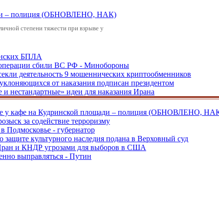
щади – полиция (ОБНОВЛЕНО, НАК)
зличной степени тяжести при взрыве у
аинских БПЛА
ецоперации сбили ВС РФ - Минобороны
екли деятельность 9 мошеннических криптообменников
, уклоняющихся от наказания подписан президентом
е и нестандартные» идеи для наказания Ирана
ве у кафе на Кудринской площади – полиция (ОБНОВЛЕНО, НА
розыск за содействие терроризму
в Подмосковье - губернатор
о защите культурного наследия подана в Верховный суд
 Иран и КНДР угрозами для выборов в США
енно выправляться - Путин