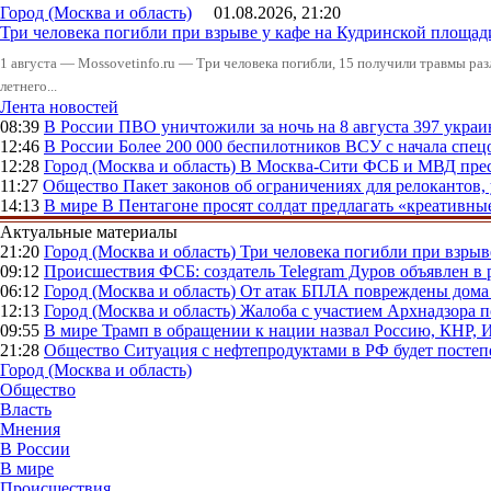
Город (Москва и область)
01.08.2026, 21:20
Три человека погибли при взрыве у кафе на Кудринской пло
1 августа — Mossovetinfo.ru — Три человека погибли, 15 получили травмы ра
летнего...
Лента новостей
08:39
В России
ПВО уничтожили за ночь на 8 августа 397 укр
12:46
В России
Более 200 000 беспилотников ВСУ с начала сп
12:28
Город (Москва и область)
В Москва-Сити ФСБ и МВД прес
11:27
Общество
Пакет законов об ограничениях для релокантов
14:13
В мире
В Пентагоне просят солдат предлагать «креативны
Актуальные материалы
21:20
Город (Москва и область)
Три человека погибли при взры
09:12
Происшествия
ФСБ: создатель Telegram Дуров объявлен в 
06:12
Город (Москва и область)
От атак БПЛА повреждены дома 
12:13
Город (Москва и область)
Жалоба с участием Архнадзора п
09:55
В мире
Трамп в обращении к нации назвал Россию, КНР,
21:28
Общество
Ситуация с нефтепродуктами в РФ будет постеп
Город (Москва и область)
Общество
Власть
Мнения
В России
В мире
Происшествия