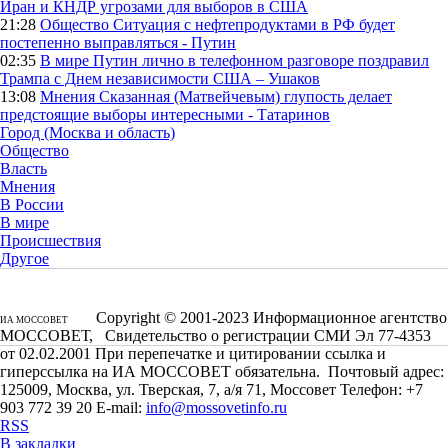
Иран и КНДР угрозами для выборов в США
21:28
Общество
Ситуация с нефтепродуктами в РФ будет
постепенно выправляться - Путин
02:35
В мире
Путин лично в телефонном разговоре поздравил
Трампа с Днем независимости США – Ушаков
13:08
Мнения
Сказанная (Матвейчевым) глупость делает
предстоящие выборы интересными - Татаринов
Город (Москва и область)
Общество
Власть
Мнения
В России
В мире
Происшествия
Другое
Copyright © 2001-2023 Информационное агентство
ИА МОССОВЕТ
МОССОВЕТ, Свидетельство о регистрации СМИ Эл 77-4353
от 02.02.2001 При перепечатке и цитировании ссылка и
гиперссылка на ИА МОССОВЕТ обязательна. Почтовый адрес:
125009, Москва, ул. Тверская, 7, а/я 71, Моссовет Телефон: +7
903 772 39 20 E-mail:
info@mossovetinfo.ru
RSS
В закладки