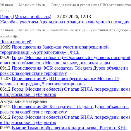
28 июля — Mossovetinfo.ru — Сегодня ночью и утром силы ПВО отразили атак
терри...
Город (Москва и область)
27.07.2026, 12:13
Жалоба с участием Архнадзора по защите культурного наследия
27 июля — Mossovetinfo.ru — Коллективные истцы — участники Архнадзора 
жалобу �...
Лента новостей
10:09
Происшествия
Задержан участник запрещенной
терорганизаци «Артподготовка» - ФСБ
09:26
Город (Москва и область)
«Оранжевый» уровень погодной
опасности объявлен в Москве на выходные из-за жары
09:12
Происшествия
ФСБ: создатель Telegram Дуров объявлен в
розыск за содействие терроризму
15:03
Происшествия
В ДТП с автобусом на юге Москвы 17
человек пострадали, 5 госпитализированы
06:12
Город (Москва и область)
От атак БПЛА повреждены дома
в Подмосковье - губернатор
Актуальные материалы
09:12
Происшествия
ФСБ: создатель Telegram Дуров объявлен в
розыск за содействие терроризму
06:12
Город (Москва и область)
От атак БПЛА повреждены дома
в Подмосковье - губернатор
09:55
В мире
Трамп в обращении к нации назвал Россию, КНР,