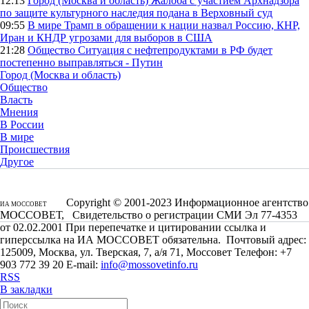
12:13
Город (Москва и область)
Жалоба с участием Архнадзора
по защите культурного наследия подана в Верховный суд
09:55
В мире
Трамп в обращении к нации назвал Россию, КНР,
Иран и КНДР угрозами для выборов в США
21:28
Общество
Ситуация с нефтепродуктами в РФ будет
постепенно выправляться - Путин
Город (Москва и область)
Общество
Власть
Мнения
В России
В мире
Происшествия
Другое
Copyright © 2001-2023 Информационное агентство
ИА МОССОВЕТ
МОССОВЕТ, Свидетельство о регистрации СМИ Эл 77-4353
от 02.02.2001 При перепечатке и цитировании ссылка и
гиперссылка на ИА МОССОВЕТ обязательна. Почтовый адрес:
125009, Москва, ул. Тверская, 7, а/я 71, Моссовет Телефон: +7
903 772 39 20 E-mail:
info@mossovetinfo.ru
RSS
В закладки