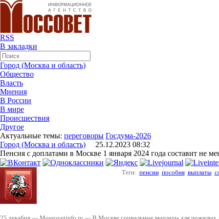
RSS
В закладки
Город (Москва и область)
Общество
Власть
Мнения
В России
В мире
Происшествия
Другое
Актуальные темы:
переговоры
Госдума-2026
Город (Москва и область)
25.12.2023 08:32
Пенсия с доплатами в Москве 1 января 2024 года составит не мен
Теги:
пенсии
пособия
выплаты
с
25 декабря — Mossovetinfo.ru — В Москве социальные выплаты для пожилых 