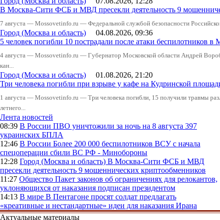
Город (Москва и область)
07.08.2026, 12:28
В Москва-Сити ФСБ и МВД пресекли деятельность 9 мошеннич
7 августа — Mossovetinfo.ru — Федеральной службой безопасности Российско
Город (Москва и область)
04.08.2026, 09:36
5 человек погибли 10 пострадали после атаки беспилотников в 
4 августа — Mossovetinfo.ru — Губернатор Московской области Андрей Вор
кан...
Город (Москва и область)
01.08.2026, 21:20
Три человека погибли при взрыве у кафе на Кудринской пло
1 августа — Mossovetinfo.ru — Три человека погибли, 15 получили травмы ра
летнего...
Лента новостей
08:39
В России
ПВО уничтожили за ночь на 8 августа 397
украинских БПЛА
12:46
В России
Более 200 000 беспилотников ВСУ с начала
спецоперации сбили ВС РФ - Минобороны
12:28
Город (Москва и область)
В Москва-Сити ФСБ и МВД
пресекли деятельность 9 мошеннических криптообменников
11:27
Общество
Пакет законов об ограничениях для релокантов,
уклоняющихся от наказания подписан президентом
14:13
В мире
В Пентагоне просят солдат предлагать
«креативные и нестандартные» идеи для наказания Ирана
Актуальные материалы