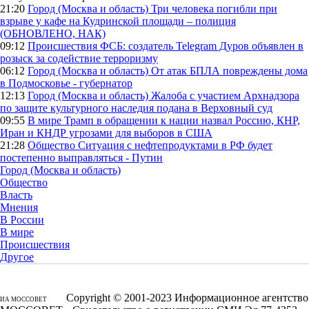
21:20
Город (Москва и область)
Три человека погибли при
взрыве у кафе на Кудринской площади – полиция
(ОБНОВЛЕНО, НАК)
09:12
Происшествия
ФСБ: создатель Telegram Дуров объявлен в
розыск за содействие терроризму
06:12
Город (Москва и область)
От атак БПЛА повреждены дома
в Подмосковье - губернатор
12:13
Город (Москва и область)
Жалоба с участием Архнадзора
по защите культурного наследия подана в Верховный суд
09:55
В мире
Трамп в обращении к нации назвал Россию, КНР,
Иран и КНДР угрозами для выборов в США
21:28
Общество
Ситуация с нефтепродуктами в РФ будет
постепенно выправляться - Путин
Город (Москва и область)
Общество
Власть
Мнения
В России
В мире
Происшествия
Другое
Copyright © 2001-2023 Информационное агентство
ИА МОССОВЕТ