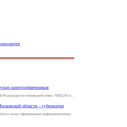
рополитен
еских криптообменников
й Федерации во взаимодействии с МВД Росс...
Московской области – губернатор
обьев в своих официальных информационных