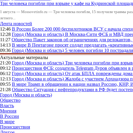
Три человека погибли при взрыве у кафе на Кудринской пло
1 августа — Mossovetinfo.ru — Три человека погибли, 15 получили травмы ра
летнего...
Лента новостей
12:46
В России
Более 200 000 беспилотников ВСУ с начала сп
12:28
Город (Москва и область)
В Москва-Сити ФСБ и МВД прес
11:27
Общество
Пакет законов об ограничениях для релокантов
14:13
В мире
В Пентагоне просят солдат предлагать «креативны
09:36
Город (Москва и область)
5 человек погибли 10 пострадал
Актуальные материалы
21:20
Город (Москва и область)
Три человека погибли при взры
09:12
Происшествия
ФСБ: создатель Telegram Дуров объявлен в 
06:12
Город (Москва и область)
От атак БПЛА повреждены дома 
12:13
Город (Москва и область)
Жалоба с участием Архнадзора п
09:55
В мире
Трамп в обращении к нации назвал Россию, КНР,
21:28
Общество
Ситуация с нефтепродуктами в РФ будет постеп
Город (Москва и область)
Общество
Власть
Мнения
В России
В мире
Происшествия
Другое