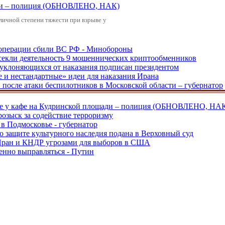
щади – полиция (ОБНОВЛЕНО, НАК)
зличной степени тяжести при взрыве у
ецоперации сбили ВС РФ - Минобороны
екли деятельность 9 мошеннических криптообменников
, уклоняющихся от наказания подписан президентом
е и нестандартные» идеи для наказания Ирана
и после атаки беспилотников в Московской области – губернатор
ве у кафе на Кудринской площади – полиция (ОБНОВЛЕНО, НА
розыск за содействие терроризму
в Подмосковье - губернатор
о защите культурного наследия подана в Верховный суд
 Иран и КНДР угрозами для выборов в США
енно выправляться - Путин