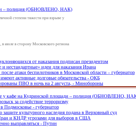
щади – полиция (ОБНОВЛЕНО, НАК)
зличной степени тяжести при взрыве у
 в июле в сторону Московского региона
, уклоняющихся от наказания подписан президентом
е и нестандартные» идеи для наказания Ирана
и после атаки беспилотников в Московской области – губернатор
ы имеют активные долговые обязательства - ОКБ
рованы ПВО в ночь на 2 августа, - Минобороны
ве у кафе на Кудринской площади – полиция (ОБНОВЛЕНО, НА
розыск за содействие терроризму
в Подмосковье - губернатор
о защите культурного наследия подана в Верховный суд
 Иран и КНДР угрозами для выборов в США
енно выправляться - Путин