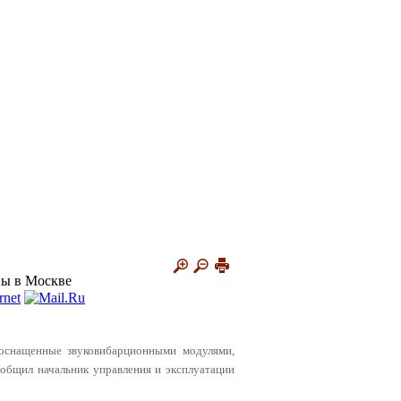
ны в Москве
 оснащенные звуковибарционными модулями,
бщил начальник управления и эксплуатации