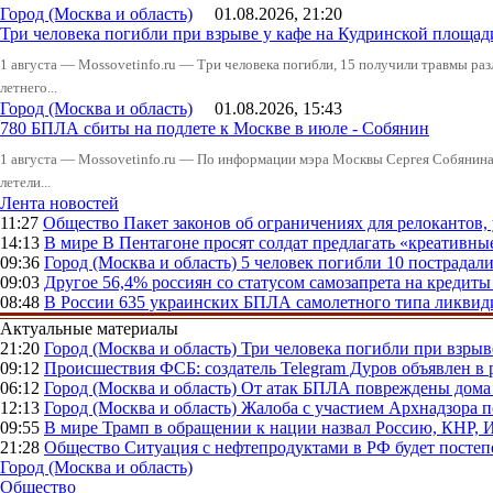
Город (Москва и область)
01.08.2026, 21:20
Три человека погибли при взрыве у кафе на Кудринской пло
1 августа — Mossovetinfo.ru — Три человека погибли, 15 получили травмы ра
летнего...
Город (Москва и область)
01.08.2026, 15:43
780 БПЛА сбиты на подлете к Москве в июле - Собянин
1 августа — Mossovetinfo.ru — По информации мэра Москвы Сергея Собянина,
летели...
Лента новостей
11:27
Общество
Пакет законов об ограничениях для релокантов
14:13
В мире
В Пентагоне просят солдат предлагать «креативны
09:36
Город (Москва и область)
5 человек погибли 10 пострадал
09:03
Другое
56,4% россиян со статусом самозапрета на кредит
08:48
В России
635 украинских БПЛА самолетного типа ликвиди
Актуальные материалы
21:20
Город (Москва и область)
Три человека погибли при взры
09:12
Происшествия
ФСБ: создатель Telegram Дуров объявлен в 
06:12
Город (Москва и область)
От атак БПЛА повреждены дома 
12:13
Город (Москва и область)
Жалоба с участием Архнадзора п
09:55
В мире
Трамп в обращении к нации назвал Россию, КНР,
21:28
Общество
Ситуация с нефтепродуктами в РФ будет постеп
Город (Москва и область)
Общество