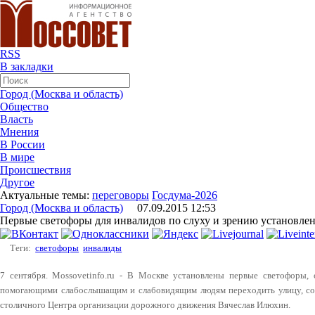
RSS
В закладки
Город (Москва и область)
Общество
Власть
Мнения
В России
В мире
Происшествия
Другое
Актуальные темы:
переговоры
Госдума-2026
Город (Москва и область)
07.09.2015 12:53
Первые светофоры для инвалидов по слуху и зрению установле
Теги:
светофоры
инвалиды
7 сентября. Mossovetinfo.ru - В Москве установлены первые светофоры,
помогающими слабослышащим и слабовидящим людям переходить улицу, соо
столичного Центра организации дорожного движения Вячеслав Илюхин.