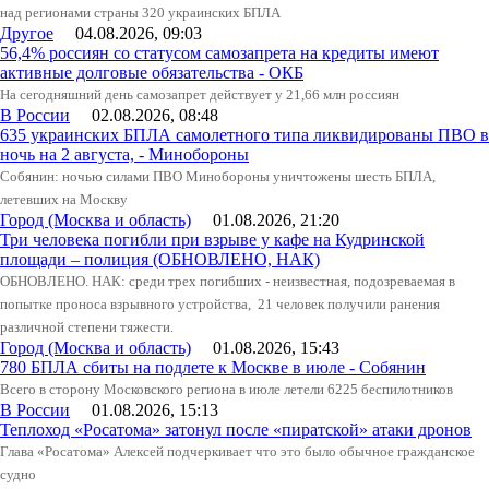
над регионами страны 320 украинских БПЛА
Другое
04.08.2026, 09:03
56,4% россиян со статусом самозапрета на кредиты имеют
активные долговые обязательства - ОКБ
На сегодняшний день самозапрет действует у 21,66 млн россиян
В России
02.08.2026, 08:48
635 украинских БПЛА самолетного типа ликвидированы ПВО в
ночь на 2 августа, - Минобороны
Собянин: ночью силами ПВО Минобороны уничтожены шесть БПЛА,
летевших на Москву
Город (Москва и область)
01.08.2026, 21:20
Три человека погибли при взрыве у кафе на Кудринской
площади – полиция (ОБНОВЛЕНО, НАК)
ОБНОВЛЕНО. НАК: среди трех погибших - неизвестная, подозреваемая в
попытке проноса взрывного устройства, 21 человек получили ранения
различной степени тяжести.
Город (Москва и область)
01.08.2026, 15:43
780 БПЛА сбиты на подлете к Москве в июле - Собянин
Всего в сторону Московского региона в июле летели 6225 беспилотников
В России
01.08.2026, 15:13
Теплоход «Росатома» затонул после «пиратской» атаки дронов
Глава «Росатома» Алексей подчеркивает что это было обычное гражданское
судно