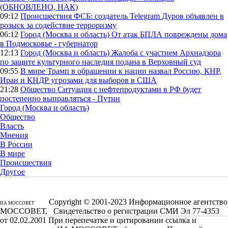
(ОБНОВЛЕНО, НАК)
09:12
Происшествия
ФСБ: создатель Telegram Дуров объявлен в
розыск за содействие терроризму
06:12
Город (Москва и область)
От атак БПЛА повреждены дома
в Подмосковье - губернатор
12:13
Город (Москва и область)
Жалоба с участием Архнадзора
по защите культурного наследия подана в Верховный суд
09:55
В мире
Трамп в обращении к нации назвал Россию, КНР,
Иран и КНДР угрозами для выборов в США
21:28
Общество
Ситуация с нефтепродуктами в РФ будет
постепенно выправляться - Путин
Город (Москва и область)
Общество
Власть
Мнения
В России
В мире
Происшествия
Другое
Copyright © 2001-2023 Информационное агентство
ИА МОССОВЕТ
МОССОВЕТ, Свидетельство о регистрации СМИ Эл 77-4353
от 02.02.2001 При перепечатке и цитировании ссылка и