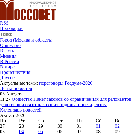
RSS
В закладки
Город (Москва и область)
Общество
Власть
Мнения
В России
В мире
Происшествия
Другое
Актуальные темы:
переговоры
Госдума-2026
Лента новостей
05 Августа
11:27
Общество
Пакет законов об ограничениях для релокантов,
уклоняющихся от наказания подписан президентом
Календарь новостей
Август 2026
Пн
Вт
Ср
Чт
Пт
Сб
Вс
27
28
29
30
31
01
02
03
04
05
06
07
08
09