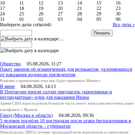
10
11
12
13
14
15
16
17
18
19
20
21
22
23
24
25
26
27
28
29
30
31
01
02
03
04
05
06
Выберите даты событий:
Все даты »
…
Общество
05.08.2026, 11:27
Пакет законов об ограничениях для релокантов, уклоняющихся
от наказания подписан президентом
Решение о применении этих мер будет принимать Минюст
В мире
04.08.2026, 14:13
В Пентагоне просят солдат предлагать «креативные и
нестандартные» идеи для наказания Ирана
Армия США израсходовала большую часть своего запаса высокоточных ракет
в конфликте с Ираном
Город (Москва и область)
04.08.2026, 09:36
5 человек погибли 10 пострадали после атаки беспилотников в
Московской области – губернатор
Минобороны: ПВО в течение прошедшей ночи перехватили и уничтожили