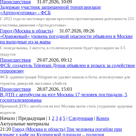
Происшествия
31.07.2026, 10:09
Задержан участник запрещенной терорганизаци
«Артподготовка» - ФСБ
С 2022 года по настоящее время пресечена противоправная деятельность 251
участника движения «Артподготовка»
Город (Москва и область)
31.07.2026, 09:26
«Оранжевый» уровень погодной опасности объявлен в Москве
на выходные из-за жары
С понедельника, 3 августа, в столичном регионе будет прохладнее на 3-5
градусов
Происшествия
29.07.2026, 09:12
ФСБ: создатель Telegram Дуров объявлен в розыск за содействие
терроризму
ФСБ: администрация Telegram не удаляет каналы и боты, используемые для
терактов, диверсий, массовых убийств.
Происшествия
28.07.2026, 15:03
В ДТП с автобусом на юге Москвы 17 человек пострадали, 5
госпитализированы
Причиной ДТП с автобусом на юге Москвы могло стать ухудшение здоровья
водителя
Начало | Предыдущая |
1
2
3
4
5
|
Следующая
|
Конец
Актуальные материалы
21:20
Город (Москва и область)
Три человека погибли при
взрыве у кафе на Кудринской площади – полиция