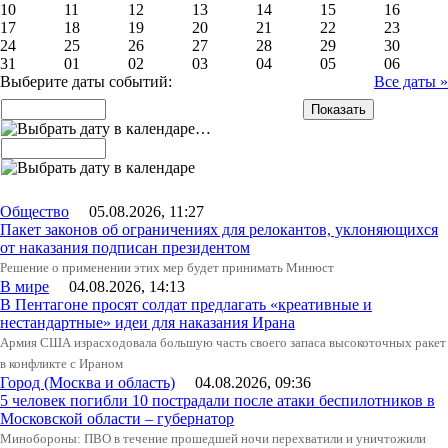
10
11
12
13
14
15
16
17
18
19
20
21
22
23
24
25
26
27
28
29
30
31
01
02
03
04
05
06
Выберите даты событий:
Все даты »
…
Общество
05.08.2026, 11:27
Пакет законов об ограничениях для релокантов, уклоняющихся
от наказания подписан президентом
Решение о применении этих мер будет принимать Минюст
В мире
04.08.2026, 14:13
В Пентагоне просят солдат предлагать «креативные и
нестандартные» идеи для наказания Ирана
Армия США израсходовала большую часть своего запаса высокоточных ракет
в конфликте с Ираном
Город (Москва и область)
04.08.2026, 09:36
5 человек погибли 10 пострадали после атаки беспилотников в
Московской области – губернатор
Минобороны: ПВО в течение прошедшей ночи перехватили и уничтожили