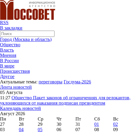
RSS
В закладки
Город (Москва и область)
Общество
Власть
Мнения
В России
В мире
Происшествия
Другое
Актуальные темы:
переговоры
Госдума-2026
Лента новостей
05 Августа
11:27
Общество
Пакет законов об ограничениях для релокантов,
уклоняющихся от наказания подписан президентом
Календарь новостей
Август 2026
Пн
Вт
Ср
Чт
Пт
Сб
Вс
27
28
29
30
31
01
02
03
04
05
06
07
08
09