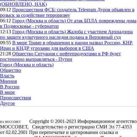
(ОБНОВЛЕНО, НАК)
09:12
Происшествия
ФСБ: создатель Telegram Дуров объявлен в
розыск за содействие терроризму
06:12
Город (Москва и область)
От атак БПЛА повреждены дома
в Подмосковье - губернатор
12:13
Город (Москва и область)
Жалоба с участием Архнадзора
по защите культурного наследия подана в Верховный суд
09:55
В мире
Трамп в обращении к нации назвал Россию, КНР,
Иран и КНДР угрозами для выборов в США
21:28
Общество
Ситуация с нефтепродуктами в РФ будет
постепенно выправляться - Путин
Город (Москва и область)
Общество
Власть
Мнения
В России
В мире
Происшествия
Другое
Copyright © 2001-2023 Информационное агентство
ИА МОССОВЕТ
МОССОВЕТ, Свидетельство о регистрации СМИ Эл 77-4353
от 02.02.2001 При перепечатке и цитировании ссылка и