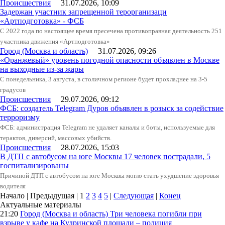
Происшествия
31.07.2026, 10:09
Задержан участник запрещенной терорганизаци
«Артподготовка» - ФСБ
С 2022 года по настоящее время пресечена противоправная деятельность 251
участника движения «Артподготовка»
Город (Москва и область)
31.07.2026, 09:26
«Оранжевый» уровень погодной опасности объявлен в Москве
на выходные из-за жары
С понедельника, 3 августа, в столичном регионе будет прохладнее на 3-5
градусов
Происшествия
29.07.2026, 09:12
ФСБ: создатель Telegram Дуров объявлен в розыск за содействие
терроризму
ФСБ: администрация Telegram не удаляет каналы и боты, используемые для
терактов, диверсий, массовых убийств.
Происшествия
28.07.2026, 15:03
В ДТП с автобусом на юге Москвы 17 человек пострадали, 5
госпитализированы
Причиной ДТП с автобусом на юге Москвы могло стать ухудшение здоровья
водителя
Начало | Предыдущая |
1
2
3
4
5
|
Следующая
|
Конец
Актуальные материалы
21:20
Город (Москва и область)
Три человека погибли при
взрыве у кафе на Кудринской площади – полиция