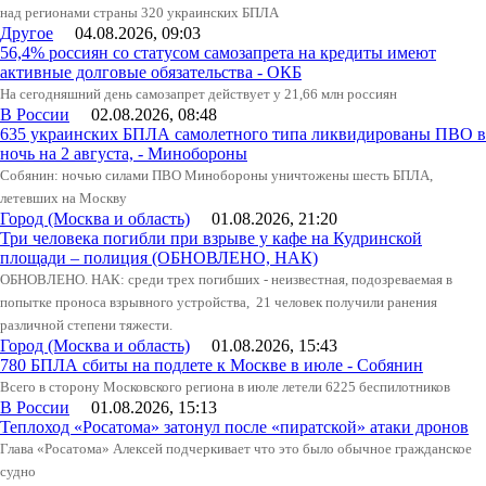
над регионами страны 320 украинских БПЛА
Другое
04.08.2026, 09:03
56,4% россиян со статусом самозапрета на кредиты имеют
активные долговые обязательства - ОКБ
На сегодняшний день самозапрет действует у 21,66 млн россиян
В России
02.08.2026, 08:48
635 украинских БПЛА самолетного типа ликвидированы ПВО в
ночь на 2 августа, - Минобороны
Собянин: ночью силами ПВО Минобороны уничтожены шесть БПЛА,
летевших на Москву
Город (Москва и область)
01.08.2026, 21:20
Три человека погибли при взрыве у кафе на Кудринской
площади – полиция (ОБНОВЛЕНО, НАК)
ОБНОВЛЕНО. НАК: среди трех погибших - неизвестная, подозреваемая в
попытке проноса взрывного устройства, 21 человек получили ранения
различной степени тяжести.
Город (Москва и область)
01.08.2026, 15:43
780 БПЛА сбиты на подлете к Москве в июле - Собянин
Всего в сторону Московского региона в июле летели 6225 беспилотников
В России
01.08.2026, 15:13
Теплоход «Росатома» затонул после «пиратской» атаки дронов
Глава «Росатома» Алексей подчеркивает что это было обычное гражданское
судно