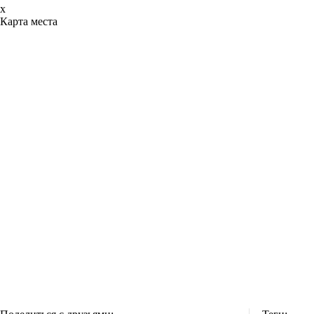
x
Карта места