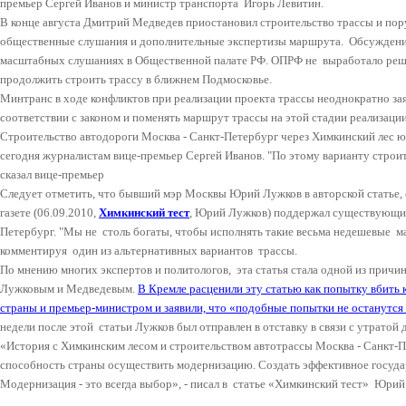
премьер Сергей Иванов и министр транспорта
Игорь Левитин.
В конце августа Дмитрий Медведев приостановил строительство трассы и пор
общественные слушания и дополнительные экспертизы маршрута. Обсуждение
масштабных слушаниях в Общественной палате РФ. ОПРФ не
выработало реш
продолжить строить трассу в ближнем Подмосковье.
Минтранс в ходе конфликтов при реализации проекта трассы неоднократно зая
соответствии с законом и поменять маршрут трассы на этой стадии реализаци
Строительство автодороги Москва - Санкт-Петербург через Химкинский лес 
сегодня журналистам вице-премьер Сергей Иванов. "По этому варианту строит
сказал вице-премьер
Следует отметить, что бывший мэр Москвы Юрий Лужков в авторской статье, 
газете (06.09.2010,
Химкинский тест
, Юрий Лужков) поддержал существующий
Петербург. "Мы не столь богаты, чтобы исполнять такие весьма недешевые ма
комментируя один из альтернативных вариантов трассы.
По мнению многих экспертов и политологов, эта статья стала одной из при
Лужковым и Медведевым.
В Кремле расценили эту статью как попытку вбить
страны и премьер-министром и заявили, что «подобные попытки не останутся
недели после этой статьи Лужков был отправлен в отставку в связи с утратой
«История с Химкинским лесом и строительством автотрассы Москва - Санкт-П
способность страны осуществить модернизацию. Создать эффективное государ
Модернизация - это всегда выбор», - писал в статье «Химкинский тест» Юрий