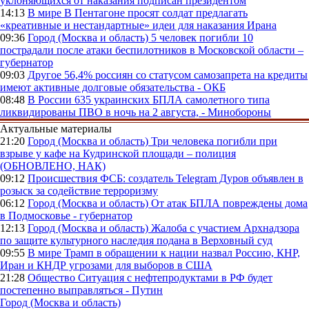
уклоняющихся от наказания подписан президентом
14:13
В мире
В Пентагоне просят солдат предлагать
«креативные и нестандартные» идеи для наказания Ирана
09:36
Город (Москва и область)
5 человек погибли 10
пострадали после атаки беспилотников в Московской области –
губернатор
09:03
Другое
56,4% россиян со статусом самозапрета на кредиты
имеют активные долговые обязательства - ОКБ
08:48
В России
635 украинских БПЛА самолетного типа
ликвидированы ПВО в ночь на 2 августа, - Минобороны
Актуальные материалы
21:20
Город (Москва и область)
Три человека погибли при
взрыве у кафе на Кудринской площади – полиция
(ОБНОВЛЕНО, НАК)
09:12
Происшествия
ФСБ: создатель Telegram Дуров объявлен в
розыск за содействие терроризму
06:12
Город (Москва и область)
От атак БПЛА повреждены дома
в Подмосковье - губернатор
12:13
Город (Москва и область)
Жалоба с участием Архнадзора
по защите культурного наследия подана в Верховный суд
09:55
В мире
Трамп в обращении к нации назвал Россию, КНР,
Иран и КНДР угрозами для выборов в США
21:28
Общество
Ситуация с нефтепродуктами в РФ будет
постепенно выправляться - Путин
Город (Москва и область)