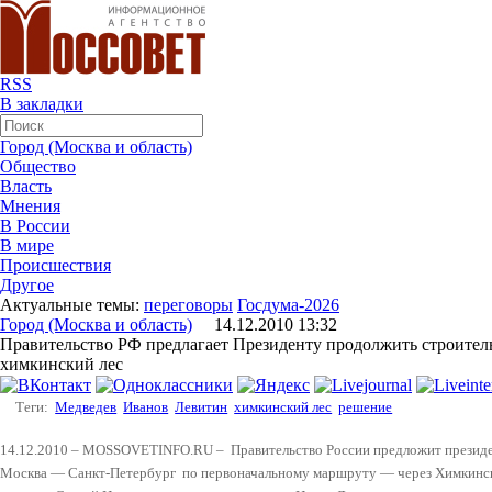
RSS
В закладки
Город (Москва и область)
Общество
Власть
Мнения
В России
В мире
Происшествия
Другое
Актуальные темы:
переговоры
Госдума-2026
Город (Москва и область)
14.12.2010 13:32
Правительство РФ предлагает Президенту продолжить строитель
химкинский лес
Теги:
Медведев
Иванов
Левитин
химкинский лес
решение
14.12.2010 – MOSSOVETINFO.RU –
Правительство России предложит презид
Москва — Санкт-Петербург по первоначальному маршруту — через Химкинск