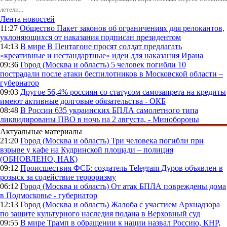
летели...
Лента новостей
11:27
Общество
Пакет законов об ограничениях для релокантов,
уклоняющихся от наказания подписан президентом
14:13
В мире
В Пентагоне просят солдат предлагать
«креативные и нестандартные» идеи для наказания Ирана
09:36
Город (Москва и область)
5 человек погибли 10
пострадали после атаки беспилотников в Московской области –
губернатор
09:03
Другое
56,4% россиян со статусом самозапрета на кредиты
имеют активные долговые обязательства - ОКБ
08:48
В России
635 украинских БПЛА самолетного типа
ликвидированы ПВО в ночь на 2 августа, - Минобороны
Актуальные материалы
21:20
Город (Москва и область)
Три человека погибли при
взрыве у кафе на Кудринской площади – полиция
(ОБНОВЛЕНО, НАК)
09:12
Происшествия
ФСБ: создатель Telegram Дуров объявлен в
розыск за содействие терроризму
06:12
Город (Москва и область)
От атак БПЛА повреждены дома
в Подмосковье - губернатор
12:13
Город (Москва и область)
Жалоба с участием Архнадзора
по защите культурного наследия подана в Верховный суд
09:55
В мире
Трамп в обращении к нации назвал Россию, КНР,