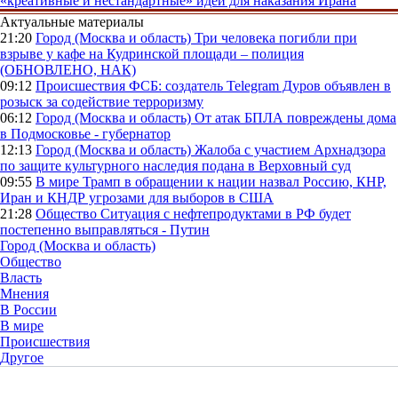
«креативные и нестандартные» идеи для наказания Ирана
Актуальные материалы
21:20
Город (Москва и область)
Три человека погибли при
взрыве у кафе на Кудринской площади – полиция
(ОБНОВЛЕНО, НАК)
09:12
Происшествия
ФСБ: создатель Telegram Дуров объявлен в
розыск за содействие терроризму
06:12
Город (Москва и область)
От атак БПЛА повреждены дома
в Подмосковье - губернатор
12:13
Город (Москва и область)
Жалоба с участием Архнадзора
по защите культурного наследия подана в Верховный суд
09:55
В мире
Трамп в обращении к нации назвал Россию, КНР,
Иран и КНДР угрозами для выборов в США
21:28
Общество
Ситуация с нефтепродуктами в РФ будет
постепенно выправляться - Путин
Город (Москва и область)
Общество
Власть
Мнения
В России
В мире
Происшествия
Другое