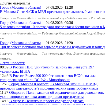
Другие материалы
Город (Москва и область)
07.08.2026, 12:28
В Москва-Сити ФСБ и МВД пресекли деятельность 9 мошеннич
7 августа — Mossovetinfo.ru — Федеральной службой безопасности Российско
Город (Москва и область)
04.08.2026, 09:36
5 человек погибли 10 пострадали после атаки беспилотников в 
4 августа — Mossovetinfo.ru — Губернатор Московской области Андрей Вор
кан...
Город (Москва и область)
01.08.2026, 21:20
Три человека погибли при взрыве у кафе на Кудринской пло
1 августа — Mossovetinfo.ru — Три человека погибли, 15 получили травмы ра
летнего...
Лента новостей
08:39
В России
ПВО уничтожили за ночь на 8 августа 397
украинских БПЛА
12:46
В России
Более 200 000 беспилотников ВСУ с начала
спецоперации сбили ВС РФ - Минобороны
12:28
Город (Москва и область)
В Москва-Сити ФСБ и МВД
пресекли деятельность 9 мошеннических криптообменников
11:27
Общество
Пакет законов об ограничениях для релокантов,
уклоняющихся от наказания подписан президентом
14:13
В мире
В Пентагоне просят солдат предлагать