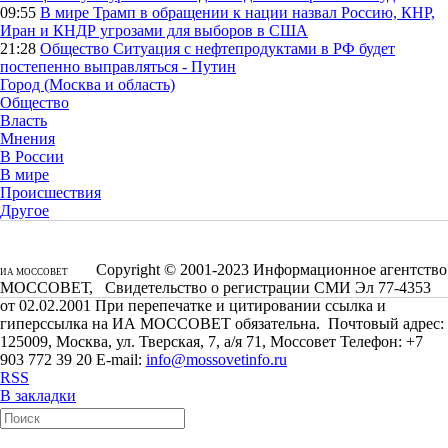
09:55
В мире
Трамп в обращении к нации назвал Россию, КНР,
Иран и КНДР угрозами для выборов в США
21:28
Общество
Ситуация с нефтепродуктами в РФ будет
постепенно выправляться - Путин
Город (Москва и область)
Общество
Власть
Мнения
В России
В мире
Происшествия
Другое
Copyright © 2001-2023 Информационное агентство
ИА МОССОВЕТ
МОССОВЕТ, Свидетельство о регистрации СМИ Эл 77-4353
от 02.02.2001 При перепечатке и цитировании ссылка и
гиперссылка на ИА МОССОВЕТ обязательна. Почтовый адрес:
125009, Москва, ул. Тверская, 7, а/я 71, Моссовет Телефон: +7
903 772 39 20 E-mail:
info@mossovetinfo.ru
RSS
В закладки