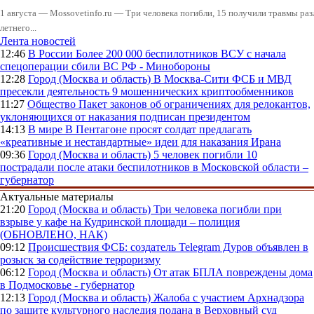
1 августа — Mossovetinfo.ru — Три человека погибли, 15 получили травмы ра
летнего...
Лента новостей
12:46
В России
Более 200 000 беспилотников ВСУ с начала
спецоперации сбили ВС РФ - Минобороны
12:28
Город (Москва и область)
В Москва-Сити ФСБ и МВД
пресекли деятельность 9 мошеннических криптообменников
11:27
Общество
Пакет законов об ограничениях для релокантов,
уклоняющихся от наказания подписан президентом
14:13
В мире
В Пентагоне просят солдат предлагать
«креативные и нестандартные» идеи для наказания Ирана
09:36
Город (Москва и область)
5 человек погибли 10
пострадали после атаки беспилотников в Московской области –
губернатор
Актуальные материалы
21:20
Город (Москва и область)
Три человека погибли при
взрыве у кафе на Кудринской площади – полиция
(ОБНОВЛЕНО, НАК)
09:12
Происшествия
ФСБ: создатель Telegram Дуров объявлен в
розыск за содействие терроризму
06:12
Город (Москва и область)
От атак БПЛА повреждены дома
в Подмосковье - губернатор
12:13
Город (Москва и область)
Жалоба с участием Архнадзора
по защите культурного наследия подана в Верховный суд