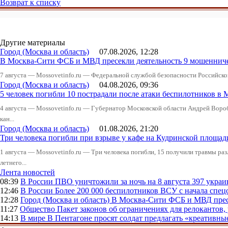
Возврат к списку
Другие материалы
Город (Москва и область)
07.08.2026, 12:28
В Москва-Сити ФСБ и МВД пресекли деятельность 9 мошеннич
7 августа — Mossovetinfo.ru — Федеральной службой безопасности Российско
Город (Москва и область)
04.08.2026, 09:36
5 человек погибли 10 пострадали после атаки беспилотников в 
4 августа — Mossovetinfo.ru — Губернатор Московской области Андрей Вор
кан...
Город (Москва и область)
01.08.2026, 21:20
Три человека погибли при взрыве у кафе на Кудринской пло
1 августа — Mossovetinfo.ru — Три человека погибли, 15 получили травмы ра
летнего...
Лента новостей
08:39
В России
ПВО уничтожили за ночь на 8 августа 397 укр
12:46
В России
Более 200 000 беспилотников ВСУ с начала сп
12:28
Город (Москва и область)
В Москва-Сити ФСБ и МВД прес
11:27
Общество
Пакет законов об ограничениях для релокантов
14:13
В мире
В Пентагоне просят солдат предлагать «креативны