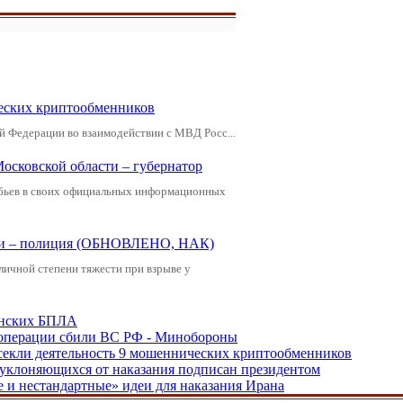
еских криптообменников
й Федерации во взаимодействии с МВД Росс...
Московской области – губернатор
обьев в своих официальных информационных
щади – полиция (ОБНОВЛЕНО, НАК)
зличной степени тяжести при взрыве у
аинских БПЛА
ецоперации сбили ВС РФ - Минобороны
екли деятельность 9 мошеннических криптообменников
, уклоняющихся от наказания подписан президентом
е и нестандартные» идеи для наказания Ирана